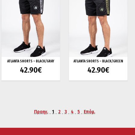
ATLANTA SHORTS – BLACK/GRAY
ATLANTA SHORTS – BLACK/GREEN
42.90
€
42.90
€
Προηγ.
1
2
3
4
5
Επόμ.