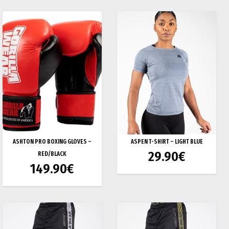
ASHTON PRO BOXING GLOVES –
ASPEN T-SHIRT – LIGHT BLUE
29.90
€
RED/BLACK
149.90
€