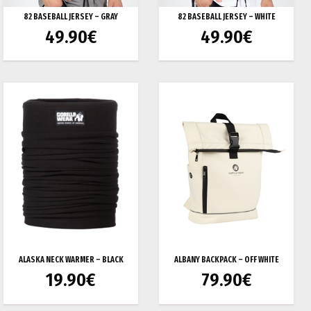
82 BASEBALL JERSEY – GRAY
82 BASEBALL JERSEY – WHITE
49.90
€
49.90
€
ALASKA NECK WARMER – BLACK
ALBANY BACKPACK – OFF WHITE
19.90
€
79.90
€