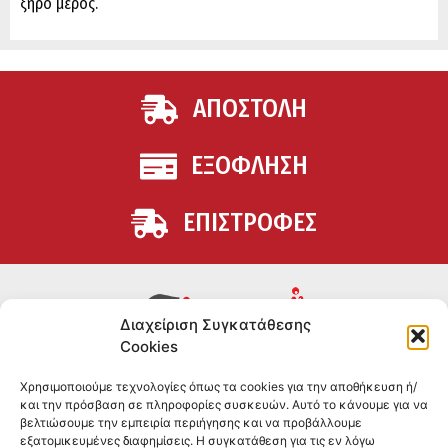
ξηρό μέρος.
ΑΠΟΣΤΟΛΗ
ΕΞΟΦΛΗΣΗ
ΕΠΙΣΤΡΟΦΕΣ
Διαχείριση Συγκατάθεσης
Cookies
Συμπληρώματα διατροφής για αθλητές και όσους
Χρησιμοποιούμε τεχνολογίες όπως τα cookies για την αποθήκευση ή/
θέλουν να βελτιώσουν τη διατροφή και την υγεία τους.
και την πρόσβαση σε πληροφορίες συσκευών. Αυτό το κάνουμε για να
Επώνυμα brands και εμπειρία ετών στο χώρο.
βελτιώσουμε την εμπειρία περιήγησης και να προβάλλουμε
εξατομικευμένες διαφημίσεις. Η συγκατάθεση για τις εν λόγω