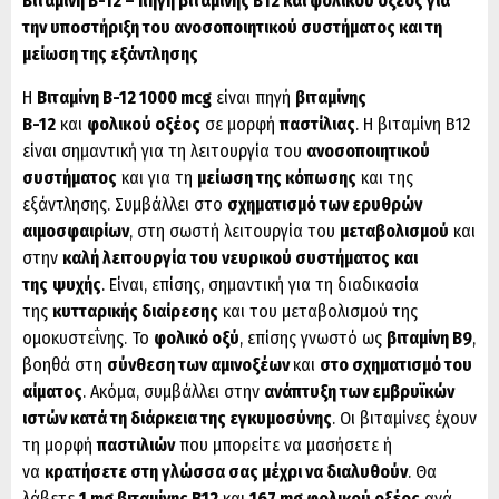
Βιταμίνη Β-12 – πηγή βιταμίνης Β12 και φολικού οξέος για
την υποστήριξη του ανοσοποιητικού συστήματος και τη
μείωση της εξάντλησης
Η
Βιταμίνη Β-12 1000 mcg
είναι πηγή
βιταμίνης
Β-12
και
φολικού οξέος
σε μορφή
παστίλιας
. Η βιταμίνη Β12
είναι σημαντική για τη λειτουργία του
ανοσοποιητικού
συστήματος
και για τη
μείωση της κόπωσης
και της
εξάντλησης. Συμβάλλει στο
σχηματισμό των ερυθρών
αιμοσφαιρίων
, στη σωστή λειτουργία του
μεταβολισμού
και
στην
καλή λειτουργία
του νευρικού συστήματος
και
της
ψυχής
. Είναι, επίσης, σημαντική για τη διαδικασία
της
κυτταρικής διαίρεσης
και του μεταβολισμού της
ομοκυστεΐνης. Το
φολικό οξύ
, επίσης γνωστό ως
βιταμίνη Β9
,
βοηθά στη
σύνθεση των αμινοξέων
και
στο σχηματισμό του
αίματος
. Ακόμα, συμβάλλει στην
ανάπτυξη των εμβρυϊκών
ιστών κατά τη διάρκεια της εγκυμοσύνης
. Οι βιταμίνες έχουν
τη μορφή
παστιλιών
που μπορείτε να μασήσετε ή
να
κρατήσετε στη γλώσσα σας μέχρι να διαλυθούν
. Θα
λάβετε
1 mg βιταμίνης Β12
και
167 mg φολικού οξέος
ανά