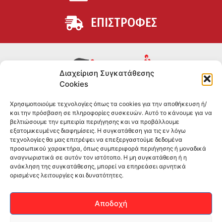
ΕΠΙΣΤΡΟΦΕΣ
Διαχείριση Συγκατάθεσης
Cookies
Συμπληρώματα διατροφής για αθλητές και όσους
Χρησιμοποιούμε τεχνολογίες όπως τα cookies για την αποθήκευση ή/
θέλουν να βελτιώσουν τη διατροφή και την υγεία τους.
και την πρόσβαση σε πληροφορίες συσκευών. Αυτό το κάνουμε για να
Επώνυμα brands και εμπειρία ετών στο χώρο.
βελτιώσουμε την εμπειρία περιήγησης και να προβάλλουμε
εξατομικευμένες διαφημίσεις. Η συγκατάθεση για τις εν λόγω
τεχνολογίες θα μας επιτρέψει να επεξεργαστούμε δεδομένα
ΠΛΗΡΟΦΟΡΙΕΣ
προσωπικού χαρακτήρα, όπως συμπεριφορά περιήγησης ή μοναδικά
αναγνωριστικά σε αυτόν τον ιστότοπο. Η μη συγκατάθεση ή η
-ΤΗΛ:
2551 181428
ανάκληση της συγκατάθεσης, μπορεί να επηρεάσει αρνητικά
ορισμένες λειτουργίες και δυνατότητες.
–
ΟΡΟΙ & ΠΡΟΣΩΠΙΚΑ ΔΕΔΟΜΕΝΑ
–
ΕΠΙΚΟΙΝΩΝΙΑ
Αποδοχή