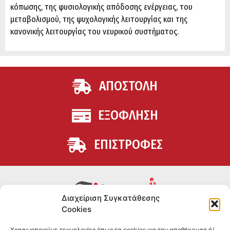
κόπωσης, της φυσιολογικής απόδοσης ενέργειας, του
μεταβολισμού, της ψυχολογικής λειτουργίας και της
κανονικής λειτουργίας του νευρικού συστήματος.
ΑΠΟΣΤΟΛΗ
ΕΞΟΦΛΗΣΗ
ΕΠΙΣΤΡΟΦΕΣ
Διαχείριση Συγκατάθεσης
Cookies
Συμπληρώματα διατροφής για αθλητές και όσους
Χρησιμοποιούμε τεχνολογίες όπως τα cookies για την αποθήκευση ή/