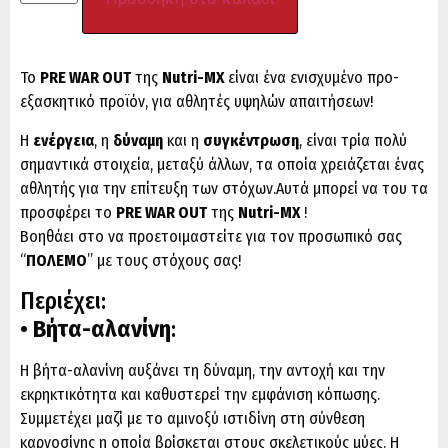
Το
PRE WAR OUT
της
Nutri-MX
είναι ένα ενισχυμένο προ-
εξασκητικό προϊόν, για αθλητές υψηλών απαιτήσεων!
Η
ενέργεια
, η
δύναμη
και η
συγκέντρωση
, είναι τρία πολύ
σημαντικά στοιχεία, μεταξύ άλλων, τα οποία χρειάζεται ένας
αθλητής για την επίτευξη των στόχων.Αυτά μπορεί να του τα
προσφέρει το
PRE WAR OUT
της
Nutri-MX
!
Βοηθάει στο να προετοιμαστείτε για τον προσωπικό σας
“
ΠΟΛΕΜΟ
” με τους στόχους σας!
Περιέχει:
•
Βήτα-αλανίνη
:
Η βήτα-αλανίνη αυξάνει τη δύναμη, την αντοχή και την
εκρηκτικότητα και καθυστερεί την εμφάνιση κόπωσης.
Συμμετέχει μαζί με το αμινοξύ ιστιδίνη στη σύνθεση
καρνοσίνης η οποία βρίσκεται στους σκελετικούς μύες. Η