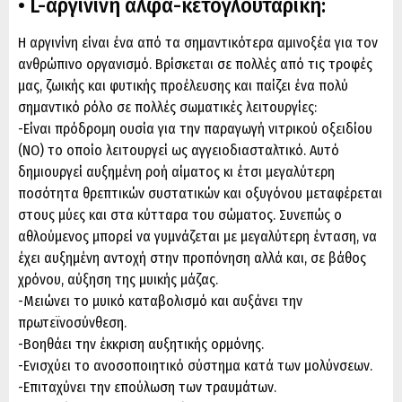
• L-αργινίνη αλφα-κετογλουταρική:
Η αργινίνη είναι ένα από τα σημαντικότερα αμινοξέα για τον
ανθρώπινο οργανισμό. Βρίσκεται σε πολλές από τις τροφές
μας, ζωικής και φυτικής προέλευσης και παίζει ένα πολύ
σημαντικό ρόλο σε πολλές σωματικές λειτουργίες:
-Είναι πρόδρομη ουσία για την παραγωγή νιτρικού οξειδίου
(ΝΟ) το οποίο λειτουργεί ως αγγειοδιασταλτικό. Αυτό
δημιουργεί αυξημένη ροή αίματος κι έτσι μεγαλύτερη
ποσότητα θρεπτικών συστατικών και οξυγόνου μεταφέρεται
στους μύες και στα κύτταρα του σώματος. Συνεπώς ο
αθλούμενος μπορεί να γυμνάζεται με μεγαλύτερη ένταση, να
έχει αυξημένη αντοχή στην προπόνηση αλλά και, σε βάθος
χρόνου, αύξηση της μυικής μάζας.
-Μειώνει το μυικό καταβολισμό και αυξάνει την
πρωτεϊνοσύνθεση.
-Βοηθάει την έκκριση αυξητικής ορμόνης.
-Ενισχύει το ανοσοποιητικό σύστημα κατά των μολύνσεων.
-Επιταχύνει την επούλωση των τραυμάτων.