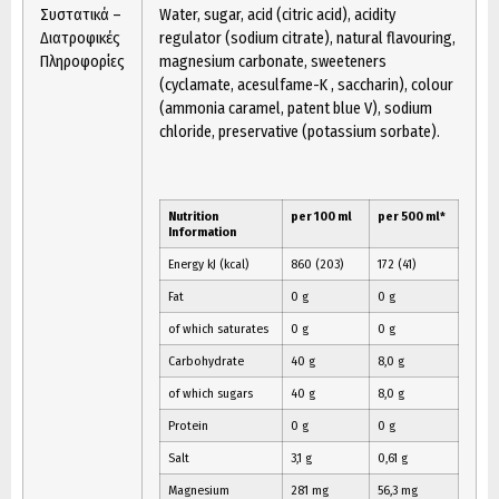
Συστατικά –
Water, sugar, acid (citric acid), acidity
Διατροφικές
regulator (sodium citrate), natural flavouring,
Πληροφορίες
magnesium carbonate, sweeteners
(cyclamate, acesulfame-K , saccharin), colour
(ammonia caramel, patent blue V), sodium
chloride, preservative (potassium sorbate).
Nutrition
per 100 ml
per 500 ml*
Information
Energy kJ (kcal)
860 (203)
172 (41)
Fat
0 g
0 g
of which saturates
0 g
0 g
Carbohydrate
40 g
8,0 g
of which sugars
40 g
8,0 g
Protein
0 g
0 g
Salt
3,1 g
0,61 g
Magnesium
281 mg
56,3 mg