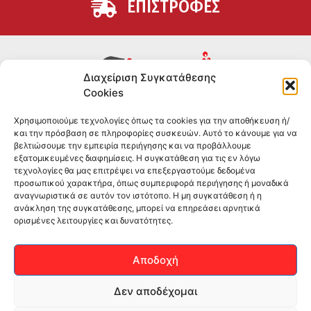
ΕΠΙΣΤΡΟΦΕΣ
Διαχείριση Συγκατάθεσης
Cookies
Συμπληρώματα διατροφής για αθλητές και όσους
Χρησιμοποιούμε τεχνολογίες όπως τα cookies για την αποθήκευση ή/
θέλουν να βελτιώσουν τη διατροφή και την υγεία τους.
και την πρόσβαση σε πληροφορίες συσκευών. Αυτό το κάνουμε για να
Επώνυμα brands και εμπειρία ετών στο χώρο.
βελτιώσουμε την εμπειρία περιήγησης και να προβάλλουμε
εξατομικευμένες διαφημίσεις. Η συγκατάθεση για τις εν λόγω
τεχνολογίες θα μας επιτρέψει να επεξεργαστούμε δεδομένα
ΠΛΗΡΟΦΟΡΙΕΣ
προσωπικού χαρακτήρα, όπως συμπεριφορά περιήγησης ή μοναδικά
αναγνωριστικά σε αυτόν τον ιστότοπο. Η μη συγκατάθεση ή η
-ΤΗΛ:
2551 181428
ανάκληση της συγκατάθεσης, μπορεί να επηρεάσει αρνητικά
ορισμένες λειτουργίες και δυνατότητες.
–
ΟΡΟΙ & ΠΡΟΣΩΠΙΚΑ ΔΕΔΟΜΕΝΑ
–
ΕΠΙΚΟΙΝΩΝΙΑ
Αποδοχή
SOCIAL MEDIA
Δεν αποδέχομαι