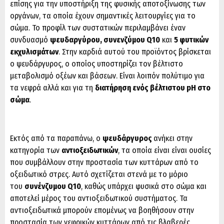
επίσης για την υποστήριξη της φυσικής αποτοξίνωσης των
οργάνων, τα οποία έχουν σημαντικές λειτουργίες για το
σώμα. Το προφίλ των συστατικών περιλαμβάνει έναν
συνδυασμό
ψευδαργύρου, συνενζύμου Q10
και
5 φυτικών
εκχυλισμάτων
. Στην καρδιά αυτού του προϊόντος βρίσκεται
ο ψευδάργυρος, ο οποίος υποστηρίζει τον βέλτιστο
μεταβολισμό οξέων και βάσεων. Είναι λοιπόν πολύτιμο για
τα νεφρά αλλά και για τη
διατήρηση ενός βέλτιστου pH στο
σώμα
.
Εκτός από τα παραπάνω, ο
ψευδάργυρος
ανήκει στην
κατηγορία των
αντιοξειδωτικών
, τα οποία είναι είναι ουσίες
που συμβάλλουν στην προστασία των κυττάρων από το
οξειδωτικό στρες. Αυτό σχετίζεται στενά με το μόριο
του
συνένζυμου Q10
, καθώς υπάρχει φυσικά στο σώμα και
αποτελεί μέρος του αντιοξειδωτικού συστήματος. Τα
αντιοξειδωτικά μπορούν επομένως να βοηθήσουν στην
προστασία των νεφρικών κυττάρων από τις βλαβερές