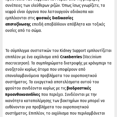
συνέπειες των ελεύθερων ριζών. Όπως ίσως γνωρίζετε, τα
νεφρά είναι όργανα που λειτουργούν αδιάκοπα και
εμπλέκονται στις
φυσικές διαδικασίες
αποτοξίνωσης
επειδή αποβάλλουν απόβλητα και τοξικές
ουσίες από το σώμα.
Το σύμπλεγμα συστατικών του Kidney Support εμπλουτίζεται
επιπλέον με ένα εκχύλισμα από
Cranberries
(
Vaccinium
macrocarpon
). Τα συμπληρώματα διατροφής με κράνμπερι τα
αναζητούν κυρίως άτομα που υποφέρουν από
επαναλαμβανόμενα προβλήματα του ουροποιητικού
συστήματος. Τα ευεργετικά αποτελέσματα αυτού του
φρούτου συνδέονται κυρίως με τις
βιοδραστικές
προανθοκυανιδίνες
που περιέχει. Συνδέονται με την
ικανότητα καταπολέμησης των βακτηρίων που μπορεί να
ευθύνονται για προβλήματα του ουροποιητικού
συστήματος. Επιπλέον, το εκχύλισμα που περιλαμβάνεται