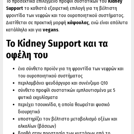
Το προσεκτικά επιλεγμένο προφίλ συστατικών του
Kidney
Support
το καθιστά εξαιρετική επιλογή για τη βέλτιστη
φροντίδα των νεφρών και του ουροποιητικού συστήματος.
Διατίθεται σε πρακτική μορφή
κάψουλας
, ενώ είναι απόλυτα
κατάλληλο και για
vegans
.
Το Kidney Support και τα
οφέλη του
ένα σύνθετο προϊόν για τη φροντίδα των νεφρών και
του ουροποιητικού συστήματος
περιλαμβάνει ψευδάργυρο και συνένζυμο Q10
σύνθετο προφίλ συστατικών εμπλουτισμένο με 5
φυτικά εκχυλίσματα
περιέχει τσουκνίδα, η οποία θεωρείται φυσικό
διουρητικό
υποστηρίζει τον βέλτιστο μεταβολισμό οξέων και
αλκαλίων (βάσεων)
βοηθά στην προστασία των κυττάρων από το