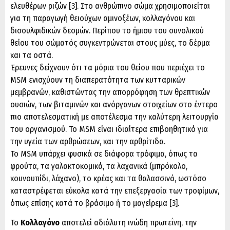
ελευθέρων ριζών [3]. Στο ανθρώπινο σώμα χρησιμοποιείται
για τη παραγωγή θειούχων αμινοξέων, κολλαγόνου και
δισουλφιδικών δεσμών. Περίπου το ήμισυ του συνολικού
θείου του σώματός συγκεντρώνεται στους μύες, το δέρμα
και τα οστά.
Έρευνες δείχνουν ότι τα μόρια του θείου που περιέχει το
MSM ενισχύουν τη διαπερατότητα των κυτταρικών
μεμβρανών, καθιστώντας την απορρόφηση των θρεπτικών
ουσιών, των βιταμινών και ανόργανων στοιχείων στο έντερο
πιο αποτελεσματική με αποτέλεσμα την καλύτερη λειτουργία
του οργανισμού. To MSM είναι ιδιαίτερα επιβοηθητικό για
την υγεία των αρθρώσεων, και την αρθρίτιδα.
Το MSM υπάρχει φυσικά σε διάφορα τρόφιμα, όπως τα
φρούτα, τα γαλακτοκομικά, τα λαχανικά (μπρόκολο,
κουνουπίδι, λάχανο), το κρέας και τα θαλασσινά, ωστόσο
καταστρέφεται εύκολα κατά την επεξεργασία των τροφίμων,
όπως επίσης κατά το βράσιμο ή το μαγείρεμα [3].
Το
Κολλαγόνο
αποτελεί αδιάλυτη ινώδη πρωτεΐνη, την