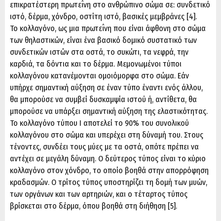
επικρατέστερη πρωτεΐνη στο ανθρώπινο σώμα σε: συνδετικό
ιστό, δέρμα, χόνδρο, οστίτη ιστό, βασικές μεμβράνες [4].
Το κολλαγόνο, ως μια πρωτεΐνη που είναι άφθονη στο σώμα
των θηλαστικών, είναι ένα βασικό δομικό συστατικό των
συνδετικών ιστών στα οστά, το συκώτι, τα νεφρά, την
καρδιά, τα δόντια και το δέρμα. Μεμονωμένοι τύποι
κολλαγόνου κατανέμονται ομοιόμορφα στο σώμα. Εάν
υπήρχε σημαντική αύξηση σε έναν τύπο έναντι ενός άλλου,
θα μπορούσε να συμβεί δυσκαμψία ιστού ή, αντίθετα, θα
μπορούσε να υπάρξει σημαντική αύξηση της ελαστικότητας.
Το κολλαγόνο τύπου Ι αποτελεί το 90% του συνολικού
κολλαγόνου στο σώμα και υπερέχει στη δύναμή του. Στους
τένοντες, συνδέει τους μύες με τα οστά, οπότε πρέπει να
αντέχει σε μεγάλη δύναμη. Ο δεύτερος τύπος είναι το κύριο
κολλαγόνο στον χόνδρο, το οποίο βοηθά στην απορρόφηση
κραδασμών. Ο τρίτος τύπος υποστηρίζει τη δομή των μυών,
των οργάνων και των αρτηριών, και ο τέταρτος τύπος
βρίσκεται στο δέρμα, όπου βοηθά στη διήθηση [5].