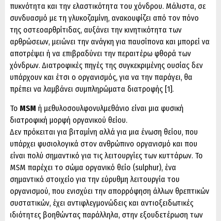
πυκνότητα και την ελαστικότητα του χόνδρου. Μάλιστα, σε
συνδυασμό µε τη γλυκοζαµίνη, ανακουφίζει από τον πόνο
της οστεοαρθρίτιδας, αυξάνει την κινητικότητα των
αρθρώσεων, μειώνει την ανάγκη για παυσίπονα και μπορεί να
αποτρέψει ή να επιβραδύνει την περαιτέρω φθορά των
χόνδρων. Διατροφικές πηγές της συγκεκριμένης ουσίας δεν
υπάρχουν και έτσι ο οργανισμός, για να την παράγει, θα
πρέπει να λαμβάνει συμπληρώματα διατροφής [1].
Το
MSM
ή μεθυλοσουλφονυλμεθάνιο είναι μια φυσική
διατροφική μορφή οργανικού θείου.
Δεν πρόκειται για βιταμίνη αλλά για μια ένωση θείου, που
υπάρχει φυσιολογικά στον ανθρώπινο οργανισμό και που
είναι πολύ σημαντικό για τις λειτουργίες των κυττάρων. To
MSM παρέχει το σώμα οργανικό θείο (sulphur), ένα
σημαντικό στοιχείο για την εύρυθμη λειτουργία του
οργανισμού, που ενισχύει την απορρόφηση άλλων θρεπτικών
συστατικών, έχει αντιφλεγμονώδεις και αντιοξειδωτικές
ιδιότητες βοηθώντας παράλληλα, στην εξουδετέρωση των