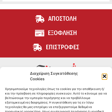
ΑΠΟΣΤΟΛΗ
ΕΞΟΦΛΗΣΗ
ΕΠΙΣΤΡΟΦΕΣ
Διαχείριση Συγκατάθεσης
Cookies
Συμπληρώματα διατροφής για αθλητές και όσους
Χρησιμοποιούμε τεχνολογίες όπως τα cookies για την αποθήκευση ή/
θέλουν να βελτιώσουν τη διατροφή και την υγεία τους.
και την πρόσβαση σε πληροφορίες συσκευών. Αυτό το κάνουμε για να
Επώνυμα brands και εμπειρία ετών στο χώρο.
βελτιώσουμε την εμπειρία περιήγησης και να προβάλλουμε
εξατομικευμένες διαφημίσεις. Η συγκατάθεση για τις εν λόγω
τεχνολογίες θα μας επιτρέψει να επεξεργαστούμε δεδομένα
ΠΛΗΡΟΦΟΡΙΕΣ
προσωπικού χαρακτήρα, όπως συμπεριφορά περιήγησης ή μοναδικά