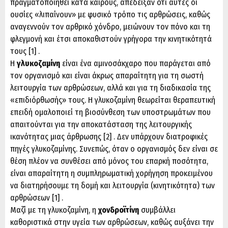
πραγματοποιηθεί κατά καιρούς, απέδειξαν ότι αυτές οι
ουσίες «λιπαίνουν» με φυσικό τρόπο τις αρθρώσεις, καθώς
αναγεννούν τον αρθρικό χόνδρο, μειώνουν τον πόνο και τη
φλεγμονή και έτσι αποκαθιστούν γρήγορα την κινητικότητά
τους [1] .
Η
γλυκοζαμίνη
είναι ένα αμινοσάκχαρο που παράγεται από
τον οργανισμό και είναι άκρως απαραίτητη για τη σωστή
λειτουργία των αρθρώσεων, αλλά και για τη διαδικασία της
«επιδιόρθωσής» τους. Η γλυκοζαμίνη θεωρείται θεραπευτική
επειδή ομαλοποιεί τη βιοσύνθεση των υποστρωμάτων που
απαιτούνται για την αποκατάσταση της λειτουργικής
ικανότητας μιας άρθρωσης [2] . Δεν υπάρχουν διατροφικές
πηγές γλυκοζαμίνης. Συνεπώς, όταν ο οργανισμός δεν είναι σε
θέση πλέον να συνθέσει από μόνος του επαρκή ποσότητα,
είναι απαραίτητη η συμπληρωματική χορήγηση προκειμένου
να διατηρήσουμε τη δομή και λειτουργία (κινητικότητα) των
αρθρώσεων [1] .
Μαζί με τη γλυκοζαμίνη, η
χονδροϊτίνη
συμβάλλει
καθοριστικά στην υγεία των αρθρώσεων, καθώς αυξάνει την