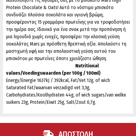
Ικανοποιήστε τις λιγούρες σας με το μπισκότο Mars High
Protein Chocolate & Oats! Αυτό το νόστιμο μπισκότο
συνδυάζει πλούσια σοκολάτα και υγιεινή βρώμη,
προσφέροντας 15 γραμμάρια πρωτεΐνης για να τροφοδοτήσει
την ημέρα σας. Ιδανικό για ένα σνακ μετά την προπόνηση ή
μια λιχουδιά χωρίς ενοχές, προσφέρει την κλασική γεύση
σοκολάτας Mars με πρόσθετη θρεπτική αξία. Απολαύστε τη
μαστιχωτή υφή και την απολαυστική γεύση αυτού του
μπισκότου με πρωτεΐνες όποτε χρειάζεστε ώθηση.
Nutritional
values/Voedingswaarden (per 100g / 100ml)
Energy/Energie 1637kJ / 392kcal, Fat/Vet 12g, of wich
Saturated Fat/waarvan verzadigd vet 3,3g,
Carbohydrates/Koolhydraten 44g, of wich sugars/van welke
suikers 23g, Protein/Eiwit 25g, Salt/Zout 0,7g.
ΑΠΟΣΤΟΛΗ