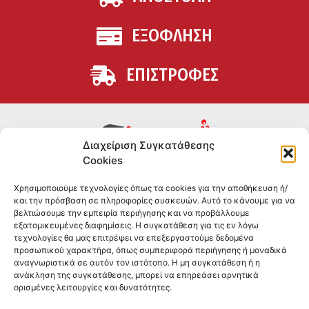
ΕΞΟΦΛΗΣΗ
ΕΠΙΣΤΡΟΦΕΣ
Διαχείριση Συγκατάθεσης
Cookies
Συμπληρώματα διατροφής για αθλητές και όσους
Χρησιμοποιούμε τεχνολογίες όπως τα cookies για την αποθήκευση ή/
θέλουν να βελτιώσουν τη διατροφή και την υγεία τους.
και την πρόσβαση σε πληροφορίες συσκευών. Αυτό το κάνουμε για να
Επώνυμα brands και εμπειρία ετών στο χώρο.
βελτιώσουμε την εμπειρία περιήγησης και να προβάλλουμε
εξατομικευμένες διαφημίσεις. Η συγκατάθεση για τις εν λόγω
τεχνολογίες θα μας επιτρέψει να επεξεργαστούμε δεδομένα
ΠΛΗΡΟΦΟΡΙΕΣ
προσωπικού χαρακτήρα, όπως συμπεριφορά περιήγησης ή μοναδικά
αναγνωριστικά σε αυτόν τον ιστότοπο. Η μη συγκατάθεση ή η
-ΤΗΛ:
2551 181428
ανάκληση της συγκατάθεσης, μπορεί να επηρεάσει αρνητικά
ορισμένες λειτουργίες και δυνατότητες.
–
ΟΡΟΙ & ΠΡΟΣΩΠΙΚΑ ΔΕΔΟΜΕΝΑ