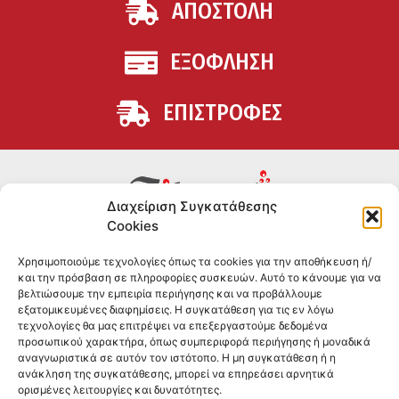
ΑΠΟΣΤΟΛΗ
ΕΞΟΦΛΗΣΗ
ΕΠΙΣΤΡΟΦΕΣ
Διαχείριση Συγκατάθεσης
Cookies
Συμπληρώματα διατροφής για αθλητές και όσους
Χρησιμοποιούμε τεχνολογίες όπως τα cookies για την αποθήκευση ή/
θέλουν να βελτιώσουν τη διατροφή και την υγεία τους.
και την πρόσβαση σε πληροφορίες συσκευών. Αυτό το κάνουμε για να
Επώνυμα brands και εμπειρία ετών στο χώρο.
βελτιώσουμε την εμπειρία περιήγησης και να προβάλλουμε
εξατομικευμένες διαφημίσεις. Η συγκατάθεση για τις εν λόγω
τεχνολογίες θα μας επιτρέψει να επεξεργαστούμε δεδομένα
ΠΛΗΡΟΦΟΡΙΕΣ
προσωπικού χαρακτήρα, όπως συμπεριφορά περιήγησης ή μοναδικά
αναγνωριστικά σε αυτόν τον ιστότοπο. Η μη συγκατάθεση ή η
-ΤΗΛ:
2551 181428
ανάκληση της συγκατάθεσης, μπορεί να επηρεάσει αρνητικά
ορισμένες λειτουργίες και δυνατότητες.
–
ΟΡΟΙ & ΠΡΟΣΩΠΙΚΑ ΔΕΔΟΜΕΝΑ