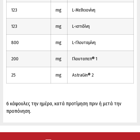
123
mg
L-Μεθειονίνη
123
mg
L-ιστιδίνη
800
mg
L-Γλουταμίνη
200
mg
Γλουταπεπ® 1
25
mg
AstraGin® 2
6 κάψουλες την ημέρα, κατά προτίμηση πριν ή μετά την
προπόνηση.