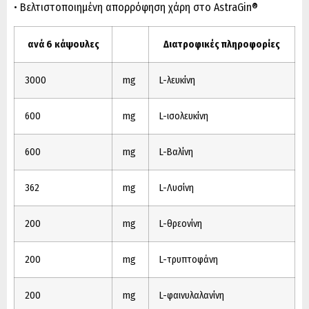
• Βελτιστοποιημένη απορρόφηση χάρη στο AstraGin®
ανά 6 κάψουλες
Διατροφικές πληροφορίες
3000
mg
L-λευκίνη
600
mg
L-ισολευκίνη
600
mg
L-Βαλίνη
362
mg
L-Λυσίνη
200
mg
L-θρεονίνη
200
mg
L-τρυπτοφάνη
200
mg
L-φαινυλαλανίνη