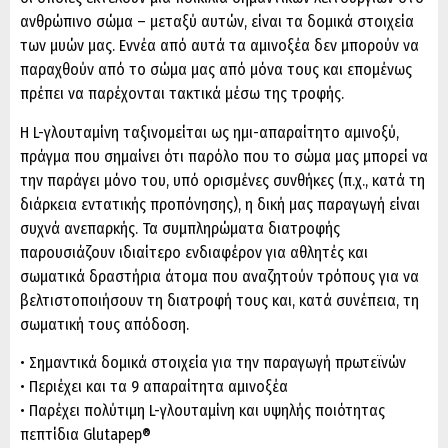
ανθρώπινο σώμα – μεταξύ αυτών, είναι τα δομικά στοιχεία
των μυών μας. Εννέα από αυτά τα αμινοξέα δεν μπορούν να
παραχθούν από το σώμα μας από μόνα τους και επομένως
πρέπει να παρέχονται τακτικά μέσω της τροφής.
Η L-γλουταμίνη ταξινομείται ως ημι-απαραίτητο αμινοξύ,
πράγμα που σημαίνει ότι παρόλο που το σώμα μας μπορεί να
την παράγει μόνο του, υπό ορισμένες συνθήκες (π.χ., κατά τη
διάρκεια εντατικής προπόνησης), η δική μας παραγωγή είναι
συχνά ανεπαρκής. Τα συμπληρώματα διατροφής
παρουσιάζουν ιδιαίτερο ενδιαφέρον για αθλητές και
σωματικά δραστήρια άτομα που αναζητούν τρόπους για να
βελτιστοποιήσουν τη διατροφή τους και, κατά συνέπεια, τη
σωματική τους απόδοση.
• Σημαντικά δομικά στοιχεία για την παραγωγή πρωτεϊνών
• Περιέχει και τα 9 απαραίτητα αμινοξέα
• Παρέχει πολύτιμη L-γλουταμίνη και υψηλής ποιότητας
πεπτίδια Glutapep®