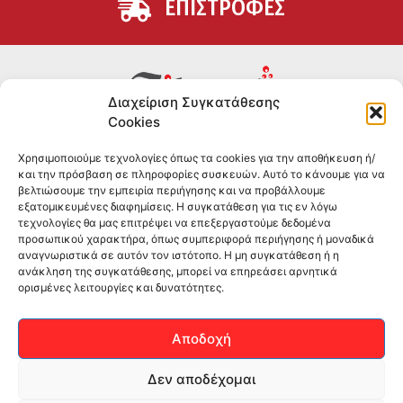
ΕΠΙΣΤΡΟΦΕΣ
Διαχείριση Συγκατάθεσης
Cookies
Συμπληρώματα διατροφής για αθλητές και όσους
Χρησιμοποιούμε τεχνολογίες όπως τα cookies για την αποθήκευση ή/
θέλουν να βελτιώσουν τη διατροφή και την υγεία τους.
και την πρόσβαση σε πληροφορίες συσκευών. Αυτό το κάνουμε για να
Επώνυμα brands και εμπειρία ετών στο χώρο.
βελτιώσουμε την εμπειρία περιήγησης και να προβάλλουμε
εξατομικευμένες διαφημίσεις. Η συγκατάθεση για τις εν λόγω
τεχνολογίες θα μας επιτρέψει να επεξεργαστούμε δεδομένα
ΠΛΗΡΟΦΟΡΙΕΣ
προσωπικού χαρακτήρα, όπως συμπεριφορά περιήγησης ή μοναδικά
αναγνωριστικά σε αυτόν τον ιστότοπο. Η μη συγκατάθεση ή η
-ΤΗΛ:
2551 181428
ανάκληση της συγκατάθεσης, μπορεί να επηρεάσει αρνητικά
ορισμένες λειτουργίες και δυνατότητες.
–
ΟΡΟΙ & ΠΡΟΣΩΠΙΚΑ ΔΕΔΟΜΕΝΑ
–
ΕΠΙΚΟΙΝΩΝΙΑ
Αποδοχή
SOCIAL MEDIA
Δεν αποδέχομαι