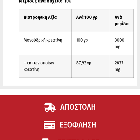
Μερίδες ανά δοχείο:
100
Διατροφική Αξία
Ανά 100 γρ
Ανά
μερίδα
Μονοϋδρική κρεατίνη
100 γρ
3000
mg
– εκ των οποίων
87,92 γρ
2637
κρεατίνη
mg
ΑΠΟΣΤΟΛΗ
ΕΞΟΦΛΗΣΗ