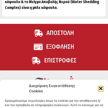
κάψουλα & το Μείγμα Αποβολής Νερού (Water Shedding
Complex) είναι η μπλε κάψουλα.
ΑΠΟΣΤΟΛΗ
ΕΞΟΦΛΗΣΗ
ΕΠΙΣΤΡΟΦΕΣ
Διαχείριση Συγκατάθεσης
Cookies
Συμπληρώματα διατροφής για αθλητές και όσους
Χρησιμοποιούμε τεχνολογίες όπως τα cookies για την αποθήκευση ή/
θέλουν να βελτιώσουν τη διατροφή και την υγεία τους.
και την πρόσβαση σε πληροφορίες συσκευών. Αυτό το κάνουμε για να