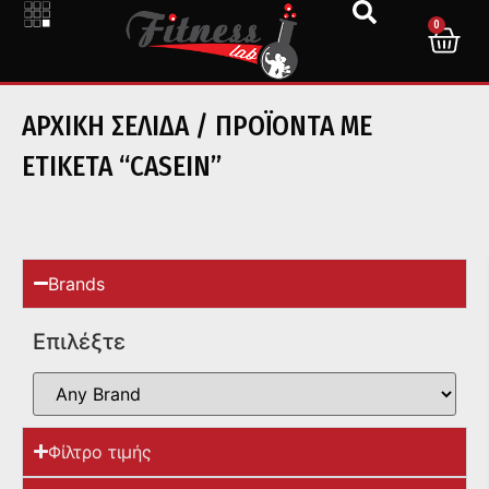
0
ΑΡΧΙΚΉ ΣΕΛΊΔΑ
/ ΠΡΟΪΌΝΤΑ ΜΕ
ΕΤΙΚΈΤΑ “CASEIN”
Brands
Επιλέξτε
Φίλτρο τιμής