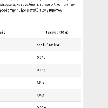
ελέσματα, καταναλώστε το ποτό λίγο πριν τον
 φορές την ημέρα μεταξύ των γευμάτων.
μές
1 μερίδα (30 g)
445 kJ / 105 kcal
0,57 g
0,27 g
1,14 g
1,14 g
0,00 g