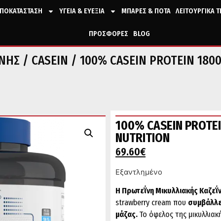
ΠΟΚΑΤΑΣΤΑΣΗ
ΥΓΕΙΑ & ΕΥΕΞΙΑ
ΜΠΑΡΕΣ & ΠΟΤΑ
ΛΕΙΤΟΥΡΓΙΚΑ 
ΠΡΟΣΦΟΡΕΣ
BLOG
ΙΝΗΣ
/
CASEIN
/ 100% CASEIN PROTEIN 180
100% CASEIN PROTE
NUTRITION
69.60
€
Εξαντλημένο
Η Πρωτεΐνη Μικυλλιακής Καζεΐ
strawberry cream που
συμβάλλει
μάζας.
Το όφελος της μικυλλιακ