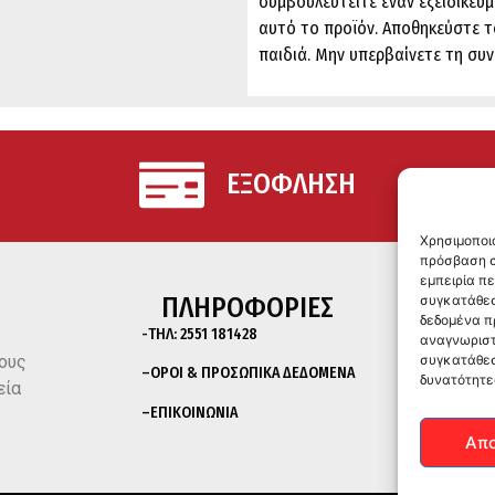
συμβουλευτείτε έναν εξειδικευμ
αυτό το προϊόν. Αποθηκεύστε τ
παιδιά. Μην υπερβαίνετε τη συ
ΕΞΟΦΛΗΣΗ
Χρησιμοποι
πρόσβαση σ
εμπειρία π
ΠΛΗΡΟΦΟΡΙΕΣ
συγκατάθεσ
δεδομένα π
-ΤΗΛ:
2551 181428
αναγνωριστ
ους
συγκατάθεσ
–
ΟΡΟΙ & ΠΡΟΣΩΠΙΚΑ ΔΕΔΟΜΕΝΑ
δυνατότητε
εία
–
ΕΠΙΚΟΙΝΩΝΙΑ
Απ