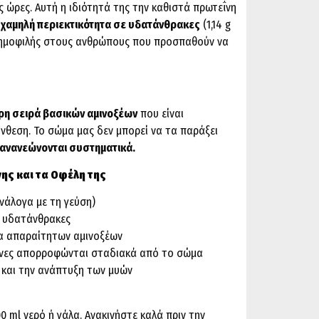
ς ώρες. Αυτή η ιδιότητά της την καθιστά πρωτεΐνη
 χαμηλή περιεκτικότητα σε υδατάνθρακες
(1,14 g
ι δημοφιλής στους ανθρώπους που προσπαθούν να
ρη σειρά βασικών αμινοξέων
που είναι
νθεση. Το σώμα μας δεν μπορεί να τα παράξει
ανανεώνονται συστηματικά.
ης και τα Οφέλη της
ανάλογα με τη γεύση)
ε υδατάνθρακες
μα απαραίτητων αμινοξέων
εΐνες απορροφώνται σταδιακά από το σώμα
 και την ανάπτυξη των μυών
0 ml νερό ή γάλα. Ανακινήστε καλά πριν την