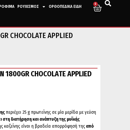
0
ΤΡΟΦΙΜΑ
ΡΟΥΧΙΣΜΟΣ
ΟΡΘΟΠΕΔΙΚΑ ΕΙΔΗ
0GR CHOCOLATE APPLIED
IN 1800GR CHOCOLATE APPLIED
νης
περιέχει 25 g πρωτεΐνης σε μία μερίδα με γεύση
 στη διατήρηση και ανάπτυξη της μυϊκής
ής καζεΐνης είναι η βραδεία απορρόφησή της
από