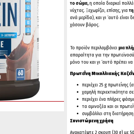
το σώμα,
η οποία διαρκεί πολλέ
νύχτας. Ξεχωρίζει, επίσης, για
τη
ανά μερίδα), και γι ‘αυτό είνα
χάσουν βάρος.
Το προϊόν περιλαμβάνει
μια πλή
απαραίτητα για την πρωτεϊνοσύ
μόνο του και γι ‘αυτό πρέπει να
Πρωτεΐνη Μικυλλιακής Καζεΐν
περιέχει 25 g πρωτεΐνης (
χαμηλή περιεκτικότητα σ
περιέχει ένα πλήρες φάσ
τα αμινοξέα και οι πρωτ
συμβάλλει στη διατήρηση
Συνιστώμενη χρήση
Ανακατέψτε 2 σκουπ (30 g) με 50