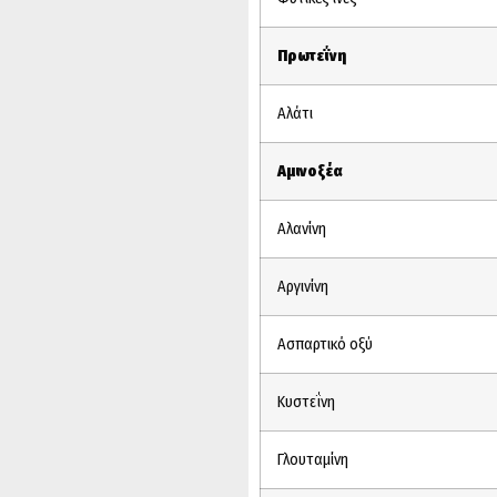
Πρωτεΐνη
Αλάτι
Αμινοξέα
Αλανίνη
Αργινίνη
Ασπαρτικό οξύ
Κυστεΐνη
Γλουταμίνη