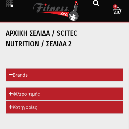
0
ΑΡΧΙΚΉ ΣΕΛΊΔΑ
/
SCITEC
NUTRITION
/ ΣΕΛΊΔΑ 2
Brands
Φίλτρο τιμής
Κατηγορίες