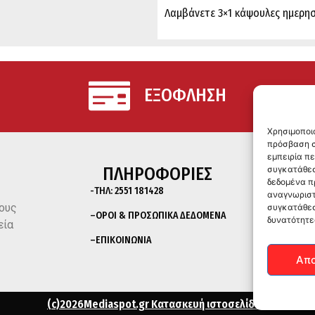
Λαμβάνετε 3×1 κάψουλες ημερησ
ΕΞΟΦΛΗΣΗ
Χρησιμοποι
πρόσβαση σ
εμπειρία π
ΠΛΗΡΟΦΟΡΙΕΣ
συγκατάθεσ
δεδομένα π
-ΤΗΛ:
2551 181428
αναγνωριστ
ους
συγκατάθεσ
–
ΟΡΟΙ & ΠΡΟΣΩΠΙΚΑ ΔΕΔΟΜΕΝΑ
δυνατότητε
εία
–
ΕΠΙΚΟΙΝΩΝΙΑ
Απ
(c)2026Mediaspot.gr Κατασκευή ιστοσελίδων