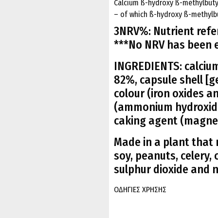
Calcium ß-hydroxy ß-methylbuty
– of which ß-hydroxy ß-methylb
3NRV%: Nutrient refer
***No NRV has been e
INGREDIENTS: calciu
82%, capsule shell [ge
colour (iron oxides a
(ammonium hydroxide,
caking agent (magnesi
Made in a plant that 
soy, peanuts, celery, 
sulphur dioxide and 
ΟΔΗΓΙΕΣ ΧΡΗΣΗΣ