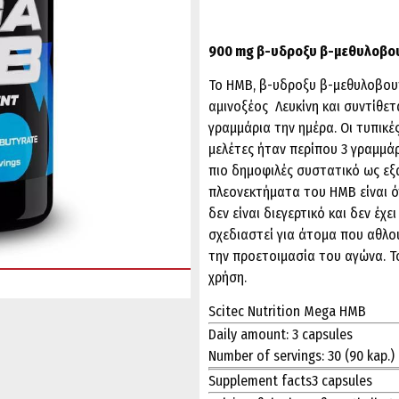
900 mg β-υδροξυ β-μεθυλοβο
Το HMB, β-υδροξυ β-μεθυλοβουτ
αμινοξέος Λευκίνη και συντίθετ
γραμμάρια την ημέρα. Οι τυπικέ
μελέτες ήταν περίπου 3 γραμμάρι
πιο δημοφιλές συστατικό ως εξα
πλεονεκτήματα του HMB είναι ό
δεν είναι διεγερτικό και δεν έχ
σχεδιαστεί για άτομα που αθλο
την προετοιμασία του αγώνα. Τ
χρήση.
Scitec Nutrition Mega HMB
Daily amount:
3 capsules
Number of servings:
30 (90 kap.)
Supplement facts
3 capsules