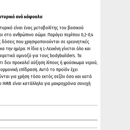
υτυρικό ανά κάψουλα
υρικό είναι ένας μεταβολίτης του βασικού
αι στο ανθρώπινο σώμα. Παράγει περίπου 0,2-0,4
ς δόσεις που χρησιμοποιούνται σε ερευνητικές
α την ημέρα. Η ίδια η L-Λευκίνη γίνεται όλο και
ιρετικό αμινοξύ για τους bodybuilders. Τα
τι δεν προκαλεί αύξηση λίπους ή φούσκωμα νερού,
ει ορμονική επίδραση. Αυτό το προϊόν έχει
ύνται για χρήση τόσο εκτός σεζόν όσο και κατά
ο HMB είναι κατάλληλο για μακροχρόνια συνεχή