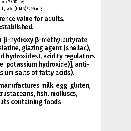
rate
2700 mg
utyrate (HMB)
2295 mg
ence value for adults.
stablished.
m β-hydroxy β-methylbutyrate
latine, glazing agent (shellac),
nd hydroxides), acidity regulators
 potassium hydroxide)], anti-
um salts of fatty acids).
manufactures milk, egg, gluten,
crustaceans, fish, molluscs,
nuts containing foods