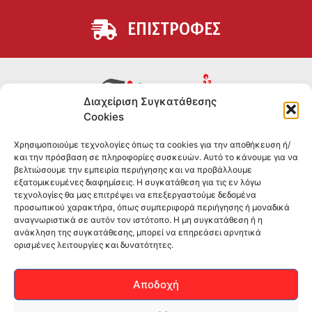
ΕΠΙΣΤΡΟΦΕΣ
Διαχείριση Συγκατάθεσης
Cookies
Συμπληρώματα διατροφής για αθλητές και όσους
Χρησιμοποιούμε τεχνολογίες όπως τα cookies για την αποθήκευση ή/
θέλουν να βελτιώσουν τη διατροφή και την υγεία τους.
και την πρόσβαση σε πληροφορίες συσκευών. Αυτό το κάνουμε για να
Επώνυμα brands και εμπειρία ετών στο χώρο.
βελτιώσουμε την εμπειρία περιήγησης και να προβάλλουμε
εξατομικευμένες διαφημίσεις. Η συγκατάθεση για τις εν λόγω
τεχνολογίες θα μας επιτρέψει να επεξεργαστούμε δεδομένα
ΠΛΗΡΟΦΟΡΙΕΣ
προσωπικού χαρακτήρα, όπως συμπεριφορά περιήγησης ή μοναδικά
αναγνωριστικά σε αυτόν τον ιστότοπο. Η μη συγκατάθεση ή η
-ΤΗΛ:
2551 181428
ανάκληση της συγκατάθεσης, μπορεί να επηρεάσει αρνητικά
ορισμένες λειτουργίες και δυνατότητες.
–
ΟΡΟΙ & ΠΡΟΣΩΠΙΚΑ ΔΕΔΟΜΕΝΑ
–
ΕΠΙΚΟΙΝΩΝΙΑ
Αποδοχή