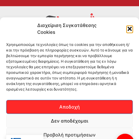
Διαχείριση Συγκατάθεσης
Cookies
Συμπληρώματα διατροφής για αθλητές και όσους
Χρησιμοποιούμε τεχνολογίες όπως τα cookies για την αποθήκευση ή/
θέλουν να βελτιώσουν τη διατροφή και την υγεία τους.
και την πρόσβαση σε πληροφορίες συσκευών. Αυτό το κάνουμε για να
Επώνυμα brands και εμπειρία ετών στο χώρο.
βελτιώσουμε την εμπειρία περιήγησης και να προβάλλουμε
εξατομικευμένες διαφημίσεις. Η συγκατάθεση για τις εν λόγω
τεχνολογίες θα μας επιτρέψει να επεξεργαστούμε δεδομένα
ΠΛΗΡΟΦΟΡΙΕΣ
προσωπικού χαρακτήρα, όπως συμπεριφορά περιήγησης ή μοναδικά
αναγνωριστικά σε αυτόν τον ιστότοπο. Η μη συγκατάθεση ή η
-ΤΗΛ:
2551 181428
ανάκληση της συγκατάθεσης, μπορεί να επηρεάσει αρνητικά
ορισμένες λειτουργίες και δυνατότητες.
–
ΟΡΟΙ & ΠΡΟΣΩΠΙΚΑ ΔΕΔΟΜΕΝΑ
–
ΕΠΙΚΟΙΝΩΝΙΑ
Αποδοχή
SOCIAL MEDIA
Δεν αποδέχομαι
Προβολή προτιμήσεων