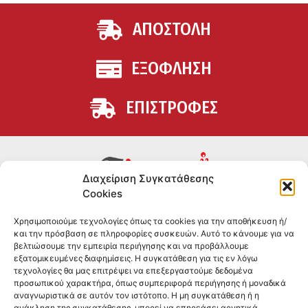
ΑΠΟΣΤΟΛΗ
ΕΞΟΦΛΗΣΗ
ΕΠΙΣΤΡΟΦΕΣ
Διαχείριση Συγκατάθεσης
Cookies
Συμπληρώματα διατροφής για αθλητές και όσους
Χρησιμοποιούμε τεχνολογίες όπως τα cookies για την αποθήκευση ή/
θέλουν να βελτιώσουν τη διατροφή και την υγεία τους.
και την πρόσβαση σε πληροφορίες συσκευών. Αυτό το κάνουμε για να
Επώνυμα brands και εμπειρία ετών στο χώρο.
βελτιώσουμε την εμπειρία περιήγησης και να προβάλλουμε
εξατομικευμένες διαφημίσεις. Η συγκατάθεση για τις εν λόγω
τεχνολογίες θα μας επιτρέψει να επεξεργαστούμε δεδομένα
ΠΛΗΡΟΦΟΡΙΕΣ
προσωπικού χαρακτήρα, όπως συμπεριφορά περιήγησης ή μοναδικά
αναγνωριστικά σε αυτόν τον ιστότοπο. Η μη συγκατάθεση ή η
-ΤΗΛ:
2551 181428
ανάκληση της συγκατάθεσης, μπορεί να επηρεάσει αρνητικά