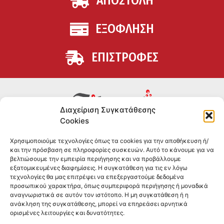
ΑΠΟΣΤΟΛΗ
ΕΞΟΦΛΗΣΗ
ΕΠΙΣΤΡΟΦΕΣ
Διαχείριση Συγκατάθεσης
Cookies
Συμπληρώματα διατροφής για αθλητές και όσους
Χρησιμοποιούμε τεχνολογίες όπως τα cookies για την αποθήκευση ή/
θέλουν να βελτιώσουν τη διατροφή και την υγεία τους.
και την πρόσβαση σε πληροφορίες συσκευών. Αυτό το κάνουμε για να
Επώνυμα brands και εμπειρία ετών στο χώρο.
βελτιώσουμε την εμπειρία περιήγησης και να προβάλλουμε
εξατομικευμένες διαφημίσεις. Η συγκατάθεση για τις εν λόγω
τεχνολογίες θα μας επιτρέψει να επεξεργαστούμε δεδομένα
ΠΛΗΡΟΦΟΡΙΕΣ
προσωπικού χαρακτήρα, όπως συμπεριφορά περιήγησης ή μοναδικά
αναγνωριστικά σε αυτόν τον ιστότοπο. Η μη συγκατάθεση ή η
-ΤΗΛ:
2551 181428
ανάκληση της συγκατάθεσης, μπορεί να επηρεάσει αρνητικά
ορισμένες λειτουργίες και δυνατότητες.
–
ΟΡΟΙ & ΠΡΟΣΩΠΙΚΑ ΔΕΔΟΜΕΝΑ