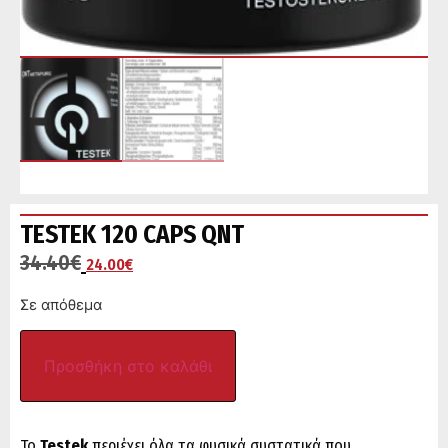
TESTEK 120 CAPS QNT
34.40
€
24.00
€
Σε απόθεμα
Προσθήκη στο καλάθι
Το
Testek
περιέχει όλα τα φυσικά συστατικά που