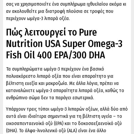
σας να χρησιμοποιείτε ένα συμπλήρωμα ιχθυελαίου ακόμα κι
αν ακολουθείτε μια διατροφή πλούσια σε τροφές που
περιέχουν ωμέγα-3 λιπαρά οξέα.
Πώς λειτουργεί το Pure
Nutrition USA Super Omega-3
Fish Oil 400 EPA/300 DHA
Τα συμπληρώματα ωμέγα-3 περιέχουν ένα βασικό
πολυακόρεστο λιπαρό οξέα που είναι απαραίτητο για
βέλτιστη ευεξία και μακροζωία. Με άλλα λόγια, πρέπει να
καταναλώνετε ωμέγα-3 απαραίτητα λιπαρά οξέα, καθώς το
ανθρώπινο σώμα δεν τα παράγει εσωτερικά.
Υπάρχουν τρεις τύποι ωμέγα-3 λιπαρών οξέων, αλλά δύο από
αυτά είναι ιδιαίτερα σημαντικά για τη βέλτιστη υγεία – το
εικοσαπενταενοϊκό οξύ (EPA) και το δοκοσαεξαενοϊκό οξύ
(DHA). Το άλφα-λινολενικό οξύ (ALA) είναι ένα άλλο