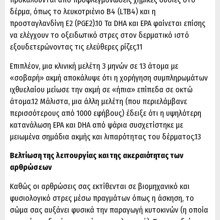
δέρμα, όπως το λευκοτριένιο B4 (LTB4) και η
προσταγλανδίνη E2 (PGE2).10 Τα DHA και EPA φαίνεται επίσης
να ελέγχουν το οξειδωτικό στρες στον δερματικό ιστό
εξουδετερώνοντας τις ελεύθερες ρίζες.11
Επιπλέον, μια κλινική μελέτη 3 μηνών σε 13 άτομα με
«σοβαρή» ακμή αποκάλυψε ότι η χορήγηση συμπληρωμάτων
ιχθυελαίου μείωσε την ακμή σε «ήπια» επίπεδα σε οκτώ
άτομα.12 Μάλιστα, μια άλλη μελέτη (που περιελάμβανε
περισσότερους από 1000 εφήβους) έδειξε ότι η υψηλότερη
κατανάλωση EPA και DHA από ψάρια συσχετίστηκε με
μειωμένα σημάδια ακμής και λιπαρότητας του δέρματος.13
Βελτίωση της λειτουργίας και της ακεραιότητας των
αρθρώσεων
Καθώς οι αρθρώσεις σας εκτίθενται σε βιομηχανικό και
φυσιολογικό στρες μέσω πραγμάτων όπως η άσκηση, το
σώμα σας αυξάνει φυσικά την παραγωγή κυτοκινών (η οποία