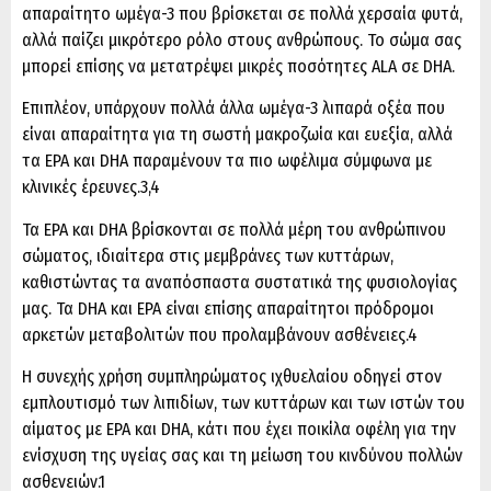
απαραίτητο ωμέγα-3 που βρίσκεται σε πολλά χερσαία φυτά,
αλλά παίζει μικρότερο ρόλο στους ανθρώπους. Το σώμα σας
μπορεί επίσης να μετατρέψει μικρές ποσότητες ALA σε DHA.
Επιπλέον, υπάρχουν πολλά άλλα ωμέγα-3 λιπαρά οξέα που
είναι απαραίτητα για τη σωστή μακροζωία και ευεξία, αλλά
τα EPA και DHA παραμένουν τα πιο ωφέλιμα σύμφωνα με
κλινικές έρευνες.3,4
Τα EPA και DHA βρίσκονται σε πολλά μέρη του ανθρώπινου
σώματος, ιδιαίτερα στις μεμβράνες των κυττάρων,
καθιστώντας τα αναπόσπαστα συστατικά της φυσιολογίας
μας. Τα DHA και EPA είναι επίσης απαραίτητοι πρόδρομοι
αρκετών μεταβολιτών που προλαμβάνουν ασθένειες.4
Η συνεχής χρήση συμπληρώματος ιχθυελαίου οδηγεί στον
εμπλουτισμό των λιπιδίων, των κυττάρων και των ιστών του
αίματος με EPA και DHA, κάτι που έχει ποικίλα οφέλη για την
ενίσχυση της υγείας σας και τη μείωση του κινδύνου πολλών
ασθενειών.1