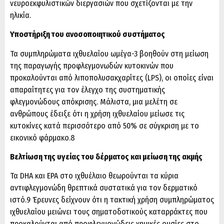
νευροεκφυλιστικών διεργασιών που σχετίζονται με την
ηλικία.
Υποστήριξη του ανοσοποιητικού συστήματος
Τα συμπληρώματα ιχθυελαίου ωμέγα-3 βοηθούν στη μείωση
της παραγωγής προφλεγμονωδών κυτοκινών που
προκαλούνται από λιποπολυσακχαρίτες (LPS), οι οποίες είναι
απαραίτητες για τον έλεγχο της συστηματικής
φλεγμονώδους απόκρισης. Μάλιστα, μια μελέτη σε
ανθρώπους έδειξε ότι η χρήση ιχθυελαίου μείωσε τις
κυτοκίνες κατά περισσότερο από 50% σε σύγκριση με το
εικονικό φάρμακο.8
Βελτίωση της υγείας του δέρματος και μείωση της ακμής
Τα DHA και EPA στο ιχθυέλαιο θεωρούνται τα κύρια
αντιφλεγμονώδη θρεπτικά συστατικά για τον δερματικό
ιστό.9 Έρευνες δείχνουν ότι η τακτική χρήση συμπληρώματος
ιχθυελαίου μειώνει τους σηματοδοτικούς καταρράκτες που
προκαλούνται από προφλεγμονώδεις χημικές ουσίες στο