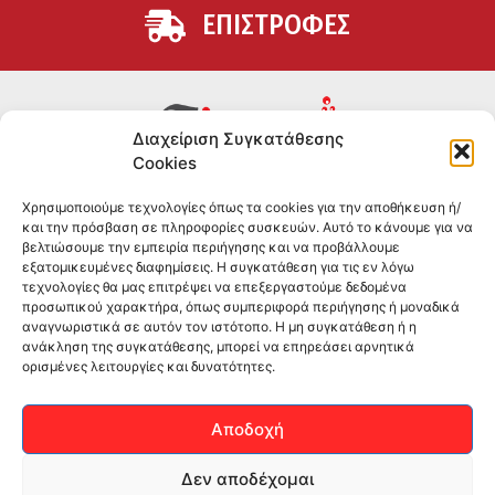
ΕΠΙΣΤΡΟΦΕΣ
Διαχείριση Συγκατάθεσης
Cookies
Συμπληρώματα διατροφής για αθλητές και όσους
Χρησιμοποιούμε τεχνολογίες όπως τα cookies για την αποθήκευση ή/
θέλουν να βελτιώσουν τη διατροφή και την υγεία τους.
και την πρόσβαση σε πληροφορίες συσκευών. Αυτό το κάνουμε για να
Επώνυμα brands και εμπειρία ετών στο χώρο.
βελτιώσουμε την εμπειρία περιήγησης και να προβάλλουμε
εξατομικευμένες διαφημίσεις. Η συγκατάθεση για τις εν λόγω
τεχνολογίες θα μας επιτρέψει να επεξεργαστούμε δεδομένα
ΠΛΗΡΟΦΟΡΙΕΣ
προσωπικού χαρακτήρα, όπως συμπεριφορά περιήγησης ή μοναδικά
αναγνωριστικά σε αυτόν τον ιστότοπο. Η μη συγκατάθεση ή η
-ΤΗΛ:
2551 181428
ανάκληση της συγκατάθεσης, μπορεί να επηρεάσει αρνητικά
ορισμένες λειτουργίες και δυνατότητες.
–
ΟΡΟΙ & ΠΡΟΣΩΠΙΚΑ ΔΕΔΟΜΕΝΑ
–
ΕΠΙΚΟΙΝΩΝΙΑ
Αποδοχή
SOCIAL MEDIA
Δεν αποδέχομαι