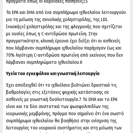
πράγματα όπως οι καρδιακές παθήσεις).5
Τα EPA και DHA από ένα συμπλήρωμα ιχθυελαίου λειτουργούν
για τη μείωση της συνολικής χοληστερόλης, της LDL
(«κακής») χοληστερόλης και της φλεγμονής που σχετίζεται
με ουσίες όπως η C-αντιδρώσα πρωτεΐνη. Στην
πραγματικότητα, κλινική έρευνα έχει δείξει ότι οι ασθενείς
που λάμβαναν συμπλήρωμα ιχθυελαίου παρήγαγαν έως και
70% λιγότερη C-αντιδρώσα πρωτεΐνη από εκείνους που δεν
λάμβαναν συμπληρώματα ιχθυελαίου.6
Υγεία του εγκεφάλου και γνωστική λειτουργία
Έχει αποδειχθεί ότι το ιχθυέλαιο βελτιώνει δραστικά τις
βαθμολογίες στις εξετάσεις ψυχικής κατάστασης σε
ασθενείς με γνωστική δυσλειτουργία.7 Το DHA και το EPA
είναι και τα δύο συστατικά των φωσφολιπιδίων της
νευρωνικής μεμβράνης, πράγμα που σημαίνει ότι ένα σωστό
συμπλήρωμα ιχθυελαίου θα βοηθήσει στην ενίσχυση της
λειτουργίας του νευρικού συστήματος και στη μείωση των