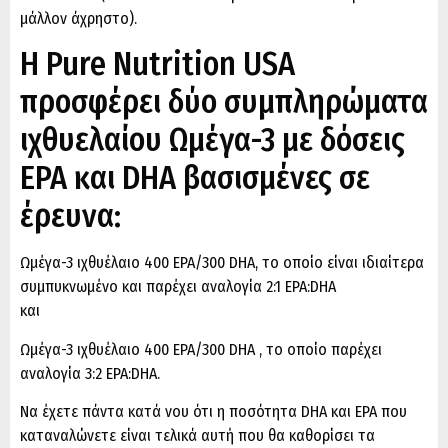
μάλλον άχρηστο).
Η Pure Nutrition USA
προσφέρει δύο συμπληρώματα
ιχθυελαίου Ωμέγα-3 με δόσεις
EPA και DHA βασισμένες σε
έρευνα:
Ωμέγα-3 ιχθυέλαιο 400 EPA/300 DHA, το οποίο είναι ιδιαίτερα
συμπυκνωμένο και παρέχει αναλογία 2:1 EPA:DHA
και
Ωμέγα-3 ιχθυέλαιο
400
EPA/300 DHA
, το οποίο παρέχει
αναλογία 3:2 EPA:DHA.
Να έχετε πάντα κατά νου ότι η ποσότητα DHA και EPA που
καταναλώνετε είναι τελικά αυτή που θα καθορίσει τα