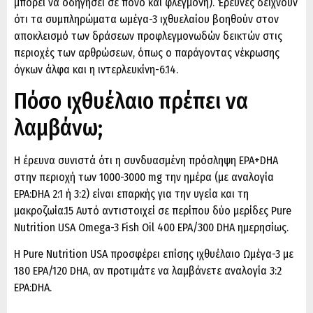
μπορεί να οδηγήσει σε πόνο και φλεγμονή). Έρευνες δείχνουν
ότι τα συμπληρώματα ωμέγα-3 ιχθυελαίου βοηθούν στον
αποκλεισμό των δράσεων προφλεγμονωδών δεικτών στις
περιοχές των αρθρώσεων, όπως ο παράγοντας νέκρωσης
όγκων άλφα και η ιντερλευκίνη-6.14.
Πόσο ιχθυέλαιο πρέπει να
λαμβάνω;
Η έρευνα συνιστά ότι η συνδυασμένη πρόσληψη EPA+DHA
στην περιοχή των 1000-3000 mg την ημέρα (με αναλογία
EPA:DHA 2:1 ή 3:2) είναι επαρκής για την υγεία και τη
μακροζωία.15 Αυτό αντιστοιχεί σε περίπου δύο μερίδες Pure
Nutrition USA Omega-3 Fish Oil 400 EPA/300 DHA ημερησίως.
Η Pure Nutrition USA προσφέρει επίσης ιχθυέλαιο Ωμέγα-3 με
180 EPA/120 DHA, αν προτιμάτε να λαμβάνετε αναλογία 3:2
EPA:DHA.