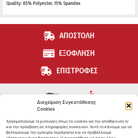
Quality: 85% Polyester, 15% Spandex
ΑΠΟΣΤΟΛΗ
ΕΞΟΦΛΗΣΗ
ΕΠΙΣΤΡΟΦΕΣ
Διαχείριση Συγκατάθεσης
Cookies
Συμπληρώματα διατροφής για αθλητές και όσους
Χρησιμοποιούμε τεχνολογίες όπως τα cookies για την αποθήκευση ή/
θέλουν να βελτιώσουν τη διατροφή και την υγεία τους.
και την πρόσβαση σε πληροφορίες συσκευών. Αυτό το κάνουμε για να
Επώνυμα brands και εμπειρία ετών στο χώρο.
βελτιώσουμε την εμπειρία περιήγησης και να προβάλλουμε
εξατομικευμένες διαφημίσεις. Η συγκατάθεση για τις εν λόγω