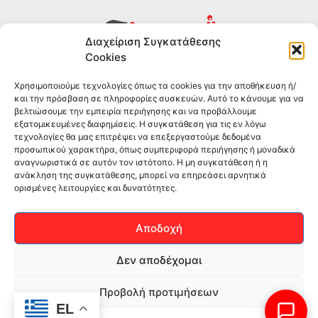
Διαχείριση Συγκατάθεσης
Cookies
Συμπληρώματα διατροφής για αθλητές και όσους
Χρησιμοποιούμε τεχνολογίες όπως τα cookies για την αποθήκευση ή/
θέλουν να βελτιώσουν τη διατροφή και την υγεία τους.
και την πρόσβαση σε πληροφορίες συσκευών. Αυτό το κάνουμε για να
Επώνυμα brands και εμπειρία ετών στο χώρο.
βελτιώσουμε την εμπειρία περιήγησης και να προβάλλουμε
εξατομικευμένες διαφημίσεις. Η συγκατάθεση για τις εν λόγω
τεχνολογίες θα μας επιτρέψει να επεξεργαστούμε δεδομένα
ΠΛΗΡΟΦΟΡΙΕΣ
προσωπικού χαρακτήρα, όπως συμπεριφορά περιήγησης ή μοναδικά
αναγνωριστικά σε αυτόν τον ιστότοπο. Η μη συγκατάθεση ή η
-ΤΗΛ:
2551 181428
ανάκληση της συγκατάθεσης, μπορεί να επηρεάσει αρνητικά
ορισμένες λειτουργίες και δυνατότητες.
–
ΟΡΟΙ & ΠΡΟΣΩΠΙΚΑ ΔΕΔΟΜΕΝΑ
–
ΕΠΙΚΟΙΝΩΝΙΑ
Αποδοχή
SOCIAL MEDIA
Δεν αποδέχομαι
Προβολή προτιμήσεων
EL