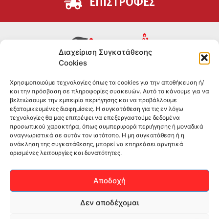
ΕΠΙΣΤΡΟΦΕΣ
Διαχείριση Συγκατάθεσης
Cookies
Συμπληρώματα διατροφής για αθλητές και όσους
Χρησιμοποιούμε τεχνολογίες όπως τα cookies για την αποθήκευση ή/
θέλουν να βελτιώσουν τη διατροφή και την υγεία τους.
και την πρόσβαση σε πληροφορίες συσκευών. Αυτό το κάνουμε για να
Επώνυμα brands και εμπειρία ετών στο χώρο.
βελτιώσουμε την εμπειρία περιήγησης και να προβάλλουμε
εξατομικευμένες διαφημίσεις. Η συγκατάθεση για τις εν λόγω
τεχνολογίες θα μας επιτρέψει να επεξεργαστούμε δεδομένα
ΠΛΗΡΟΦΟΡΙΕΣ
προσωπικού χαρακτήρα, όπως συμπεριφορά περιήγησης ή μοναδικά
αναγνωριστικά σε αυτόν τον ιστότοπο. Η μη συγκατάθεση ή η
-ΤΗΛ:
2551 181428
ανάκληση της συγκατάθεσης, μπορεί να επηρεάσει αρνητικά
ορισμένες λειτουργίες και δυνατότητες.
–
ΟΡΟΙ & ΠΡΟΣΩΠΙΚΑ ΔΕΔΟΜΕΝΑ
–
ΕΠΙΚΟΙΝΩΝΙΑ
Αποδοχή
SOCIAL MEDIA
Δεν αποδέχομαι