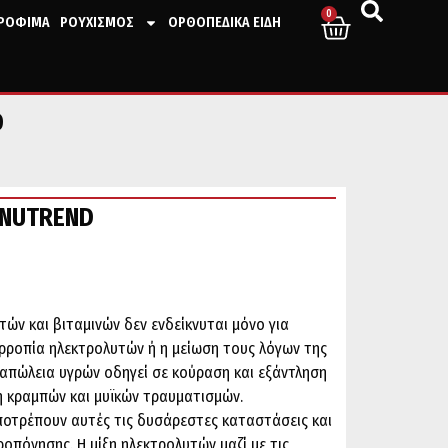
0
ΤΡΟΦΙΜΑ
ΡΟΥΧΙΣΜΟΣ
ΟΡΘΟΠΕΔΙΚΑ ΕΙΔΗ
D
 NUTREND
τών και βιταμινών δεν ενδείκνυται μόνο για
ορροπία ηλεκτρολυτών ή η μείωση τους λόγων της
 απώλεια υγρών οδηγεί σε κούραση και εξάντληση
η κραμπών και μυϊκών τραυματισμών.
αποτρέπουν αυτές τις δυσάρεστες καταστάσεις και
οπόνησης. Η μίξη ηλεκτρολυτών μαζί με τις