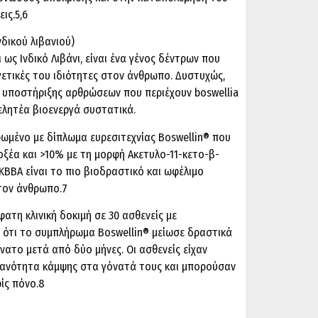
ις.5,6
νδικού λιβανιού)
ι ως Ινδικό Λιβάνι, είναι ένα γένος δέντρων που
ργετικές του ιδιότητες στον άνθρωπο. Δυστυχώς,
υποστήριξης αρθρώσεων που περιέχουν boswellia
μελητέα βιοενεργά συστατικά.
ρωμένο με δίπλωμα ευρεσιτεχνίας Boswellin® που
οξέα και >10% με τη μορφή Ακετυλο-11-κετο-β-
KBBA είναι το πιο βιοδραστικό και ωφέλιμο
στον άνθρωπο.7
ατη κλινική δοκιμή σε 30 ασθενείς με
 ότι το συμπλήρωμα Boswellin® μείωσε δραστικά
νατο μετά από δύο μήνες. Οι ασθενείς είχαν
κανότητα κάμψης στα γόνατά τους και μπορούσαν
ίς πόνο.8