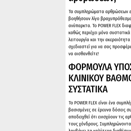
Τα συμπληρώματα αρθρώσεων είν
βοηθήσουν λίγο βραχυπρόθεσμα,
ανύπαρκτα. Το POWER FLEX δια
καθώς περιέχει μόνο συστατικά 
λειτουργία και την ακεραιότητ
σχεδιαστεί για να σας προσφέρ
να αισθανθείτε!
ΦΟΡΜΟΥΛΑ ΥΠΟ
ΚΛΙΝΙΚΟΥ ΒΑΘΜ
ΣΥΣΤΑΤΙΚΑ
Το POWER FLEX είναι ένα συμπλ
βασισμένες σε έρευνα δόσεις σ
αποδειχθεί ότι ενισχύουν τις α
τους χόνδρους. Συμπληρώνοντα
λαμβάνει τα καλύτερα διαθέσι