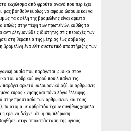
αστο εκχύλισμα από φρούτα ανανά που περιέχει
υ μας βοηθούν κυρίως να αφομοιώσουμε και να
μως τα οφέλη της βρομελίνης είναι αρκετά
εια απλώς στην πέψη των πρωτεϊνών, καθώς τα
χει αντιφλεγμονώδεις ιδιότητες στις περιοχές των
σει στη θεραπεία της μέτριας έως σοβαρής
τη βρομελίνη ένα ελίτ συστατικό υποστήριξης των
ργανική ουσία που παράγεται φυσικά στον
ικό του αρθρικού υγρού που λιπαίνει τις
ν παράγει αρκετό υαλουρονικό οξύ, οι αρθρώσεις
ισμένο εύρος κίνησης και πόνο λόγω έλλειψης
θά στην προστασία των αρθρώσεων και τους
α). Τα άτομα με αρθρίτιδα έχουν συνήθως χαμηλά
 η έρευνα δείχνει ότι η συμπλήρωση
 βοηθήσει στην αποκατάσταση της υγιούς