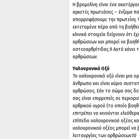
Η βρομελίνη είναι ένα ακατέργ
αρκετές πρωτεάσες – ένζυμα πο
απορροφήσουμε την πρωτεΐνη. Ό
εκτεταμένα πέρα ​​από τη βοήθ
κλινικά στοιχεία δείχνουν ότι έ
αρθρώσεων και μπορεί να βοηθή
οστεοαρθρίτιδας.9 Αυτό κάνει 
αρθρώσεων.
Υαλουρονικό Οξύ
Το υαλουρονικό οξύ είναι μια ο
άνθρωπο και είναι κύριο συστατ
αρθρώσεις. Εάν το σώμα σας δε
σας είναι επιρρεπείς σε περιορ
αρθρικού υγρού (το οποίο βοη
επιτρέπει να κινούνται ελεύθερ
επίπεδα υαλουρονικού οξέος και
υαλουρονικού οξέος μπορεί να
λειτουργίας των αρθρώσεων.10