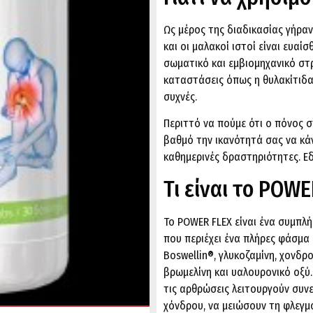
Ως μέρος της διαδικασίας γήρα
και οι μαλακοί ιστοί είναι ευα
σωματικό και εμβιομηχανικό στρ
καταστάσεις όπως η θυλακίτιδα,
συχνές.
Περιττό να πούμε ότι ο πόνος σ
βαθμό την ικανότητά σας να κά
καθημερινές δραστηριότητες. Ε
Τι είναι το POWE
Το POWER FLEX είναι ένα συμπλ
που περιέχει ένα πλήρες φάσμα
Boswellin®, γλυκοζαμίνη, χονδρ
βρωμελίνη και υαλουρονικό οξύ
τις αρθρώσεις λειτουργούν συνε
χόνδρου, να μειώσουν τη φλεγμο