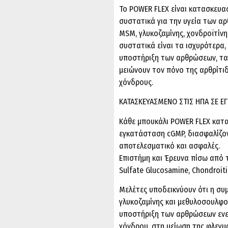
Το POWER FLEX είναι κατασκευα
συστατικά για την υγεία των α
MSM, γλυκοζαμίνης, χονδροϊτίνη
συστατικά είναι τα ισχυρότερα,
υποστήριξη των αρθρώσεων, τα ο
μειώνουν τον πόνο της αρθρίτιδ
χόνδρους.
ΚΑΤΑΣΚΕΥΑΣΜΕΝΟ ΣΤΙΣ ΗΠΑ ΣΕ Ε
Κάθε μπουκάλι POWER FLEX κατα
εγκατάσταση cGMP, διασφαλίζοντ
αποτελεσματικό και ασφαλές.
Επιστήμη και Έρευνα πίσω από 
Sulfate Glucosamine, Chondroit
Μελέτες υποδεικνύουν ότι η συ
γλυκοζαμίνης και μεθυλοσουλφο
υποστήριξη των αρθρώσεων ενε
χόνδρου, στη μείωση της φλεγ