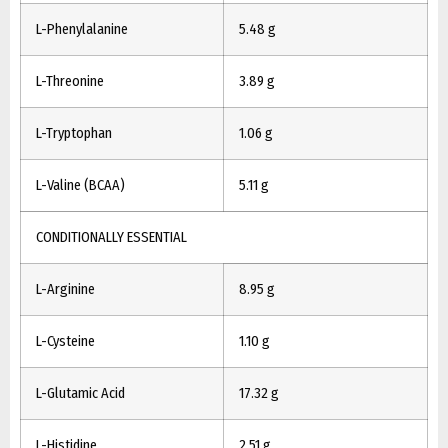
L-Phenylalanine
5.48 g
L-Threonine
3.89 g
L-Tryptophan
1.06 g
L-Valine (BCAA)
5.11 g
CONDITIONALLY ESSENTIAL
L-Arginine
8.95 g
L-Cysteine
1.10 g
L-Glutamic Acid
17.32 g
L-Histidine
2.51 g