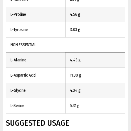
L-Proline
4.56 g
L-Tyrosine
3.83 g
NON ESSENTIAL
L-Alanine
4.43 g
L-Aspartic Acid
11.30 g
L-Glycine
4.24 g
L-Serine
5.31 g
SUGGESTED USAGE