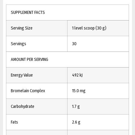
SUPPLEMENT FACTS
Serving Size
1 level scoop (30 g)
Servings
30
AMOUNT PER SERVING
Energy Value
492 kJ
Bromelain Complex
15.0 mg
Carbohydrate
1.7 g
Fats
2.6 g