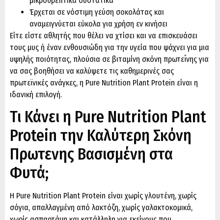
μικροθρεπτικά συστατικά
Έρχεται σε νόστιμη γεύση σοκολάτας και
αναμειγνύεται εύκολα για χρήση εν κινήσει
Είτε είστε αθλητής που θέλει να χτίσει και να επισκευάσει
τους μυς ή έναν ενθουσιώδη για την υγεία που ψάχνει για μια
υψηλής ποιότητας, πλούσια σε βιταμίνη σκόνη πρωτεΐνης για
να σας βοηθήσει να καλύψετε τις καθημερινές σας
πρωτεϊνικές ανάγκες, η Pure Nutrition Plant Protein είναι η
ιδανική επιλογή.
Τι Κάνει η Pure Nutrition Plant
Protein την Καλύτερη Σκόνη
Πρωτεἴνης Βασισμένη στα
Φυτά;
Η Pure Nutrition Plant Protein είναι χωρίς γλουτένη, χωρίς
σόγια, απαλλαγμένη από λακτόζη, χωρίς γαλακτοκομικά,
χωρίς ασπαρτάμη και κατάλληλη για εκείνους που