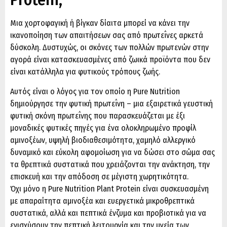
Μια χορτοφαγική ή βίγκαν δίαιτα μπορεί να κάνει την
ικανοποίηση των απαιτήσεων σας από πρωτεΐνες αρκετά
δύσκολη. Δυστυχώς, οι σκόνες των πολλών πρωτεἰνών στην
αγορά είναι κατασκευασμένες από ζωικά προϊόντα που δεν
είναι κατάλληλα για φυτικούς τρόπους ζωής.
Αυτός είναι ο λόγος για τον οποίο η Pure Nutrition
δημιούργησε την φυτική πρωτεΐνη – μια εξαιρετικά γευστική
φυτική σκόνη πρωτεΐνης που παρασκευάζεται με έξι
μοναδικές φυτικές πηγές για ένα ολοκληρωμένο προφίλ
αμινοξέων, υψηλή βιοδιαθεσιμότητα, χαμηλό αλλεργικό
δυναμικό και εύκολη αφομοίωση για να δώσει στο σώμα σας
τα θρεπτικά συστατικά που χρειάζονται την ανάκτηση, την
επισκευή και την απόδοση σε μέγιστη χωρητικότητα.
Όχι μόνο η Pure Nutrition Plant Protein είναι συσκευασμένη
με απαραίτητα αμινοξέα και ευεργετικά μικροθρεπτικά
συστατικά, αλλά και πεπτικά ένζυμα και προβιοτικά για να
ενισχύσουν την πεπτική λειτουργία και την υγεία των