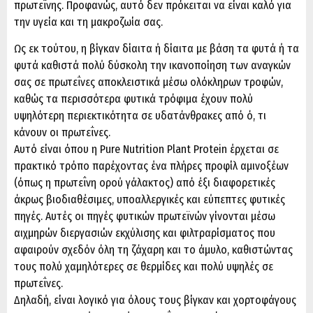
πρωτεΐνης. Προφανώς, αυτό δεν πρόκειται να είναι καλό για
την υγεία και τη μακροζωία σας.
Ως εκ τούτου, η βίγκαν δίαιτα ή δίαιτα με βάση τα φυτά ή τα
φυτά καθιστά πολύ δύσκολη την ικανοποίηση των αναγκών
σας σε πρωτεΐνες αποκλειστικά μέσω ολόκληρων τροφών,
καθώς τα περισσότερα φυτικά τρόφιμα έχουν πολύ
υψηλότερη περιεκτικότητα σε υδατάνθρακες από ό, τι
κάνουν οι πρωτεΐνες.
Αυτό είναι όπου η Pure Nutrition Plant Protein έρχεται σε
πρακτικό τρόπο παρέχοντας ένα πλήρες προφίλ αμινοξέων
(όπως η πρωτεΐνη ορού γάλακτος) από έξι διαφορετικές
άκρως βιοδιαθέσιμες, υποαλλεργικές και εύπεπτες φυτικές
πηγές. Αυτές οι πηγές φυτικών πρωτεϊνών γίνονται μέσω
αιχμηρών διεργασιών εκχύλισης και φιλτραρίσματος που
αφαιρούν σχεδόν όλη τη ζάχαρη και το άμυλο, καθιστώντας
τους πολύ χαμηλότερες σε θερμίδες και πολύ υψηλές σε
πρωτεΐνες.
Δηλαδή, είναι λογικό για όλους τους βίγκαν και χορτοφάγους