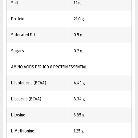
Salt
1.1 g
Protein
21.0 g
Saturated Fat
0.5 g
Sugars
0.2 g
AMINO ACIDS PER 100 G PROTEIN ESSENTIAL
L-Isoleucine (BCAA)
4.49 g
L-Leucine (BCAA)
8.34 g
L-Lysine
6.85 g
L-Methionine
1.25 g