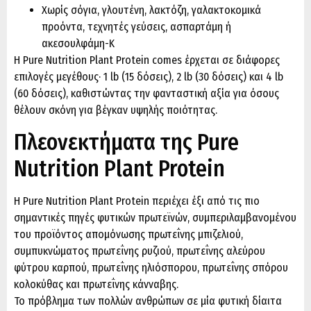
Χωρίς σόγια, γλουτένη, λακτόζη, γαλακτοκομικά
προἰόντα, τεχνητές γεύσεις, ασπαρτάμη ή
ακεσουλφάμη-Κ
Η Pure Nutrition Plant Protein comes έρχεται σε διάφορες
επιλογές μεγέθους· 1 lb (15 δόσεις), 2 lb (30 δόσεις) και 4 lb
(60 δόσεις), καθιστώντας την φανταστική αξία για όσους
θέλουν σκόνη για βέγκαν υψηλής ποιότητας.
Πλεονεκτήματα της Pure
Nutrition Plant Protein
Η Pure Nutrition Plant Protein περιέχει έξι από τις πιο
σημαντικές πηγές φυτικών πρωτεϊνών, συμπεριλαμβανομένου
του προϊόντος απομόνωσης πρωτεΐνης μπιζελιού,
συμπυκνώματος πρωτεΐνης ρυζιού, πρωτεΐνης αλεύρου
φύτρου καρπού, πρωτεΐνης ηλιόσπορου, πρωτεΐνης σπόρου
κολοκύθας και πρωτεΐνης κάνναβης.
Το πρόβλημα των πολλών ανθρώπων σε μία φυτική δίαιτα