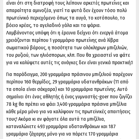
είναι ότι στη διατροφή τους λείπουν αρκετές πρωτεΐνες και
απαραίτητα αμινοξέα, γιατί τα φυτά δεν έχουν τόσο πολύ
πρωτεϊνικό περιεχόμενο όπως τα αυγά, το κοτόπουλο, το
βόειο κρέας, το αγελαδινό γάλα και τα ψάρια.
Λαμβάνοντας υπόψη ότι η έρευνα δείχνει ότι ενεργά άτομα
χρειάζονται περίπου 1 γραμμάριο πρωτεΐνης ανά λίβρα
σωματικού βάρους, η ποσότητα των ολόκληρων μπιζελιών,
του ρυζιού, των ηλιόσπορων, κλπ. Που θα χρειαστεί να φάτε
για να καλύψετε αυτές τις ανάγκες δεν είναι γενικά πρακτική.1
Για παράδειγμα, 200 γραμμάρια πράσινου μπιζελιού παρέχουν
περίπου 160 θερμίδες, 29 γραμμάρια υδατανθράκων (11 από
τα οποία είναι σάκχαρα) και 10 γραμμάρια πρωτεΐνης. Αυτό
σημαίνει ότι ένας αθλητής ή ένας γυμναστής-goer που ζυγίζει
78 kg θα πρέπει να φάει 3,400 γραμμάρια πράσινα μπιζέλια
κάθε μέρα μόνο για να καλύψουν τις πρωτεϊνικές απαιτήσεις
τους! Ακόμα κι αν φάγατε όλα αυτά τα μπιζέλια,
καταναλώνετε 493 γραμμάρια υδατανθράκων και 187
γραμμάρια ζάχαρης μόνο για να πάρετε 170 γραμμάρια