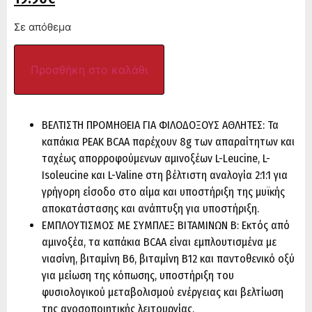
Σε απόθεμα
Προσθήκη στο καλάθι
ΒΕΛΤΙΣΤΗ ΠΡΟΜΗΘΕΙΑ ΓΙΑ ΦΙΛΟΔΟΞΟΥΣ ΑΘΛΗΤΕΣ: Τα
καπάκια PEAK BCAA παρέχουν 8g των απαραίτητων και
ταχέως απορροφούμενων αμινοξέων L-Leucine, L-
Isoleucine και L-Valine στη βέλτιστη αναλογία 2:1:1 για
γρήγορη είσοδο στο αίμα και υποστήριξη της μυϊκής
αποκατάστασης και ανάπτυξη για υποστήριξη.
ΕΜΠΛΟΥΤΙΣΜΟΣ ΜΕ ΣΥΜΠΛΕΞ ΒΙΤΑΜΙΝΩΝ Β: Εκτός από
αμινοξέα, τα καπάκια BCAA είναι εμπλουτισμένα με
νιασίνη, βιταμίνη Β6, βιταμίνη Β12 και παντοθενικό οξύ
για μείωση της κόπωσης, υποστήριξη του
φυσιολογικού μεταβολισμού ενέργειας και βελτίωση
της ανοσοποιητικής λειτουργίας.