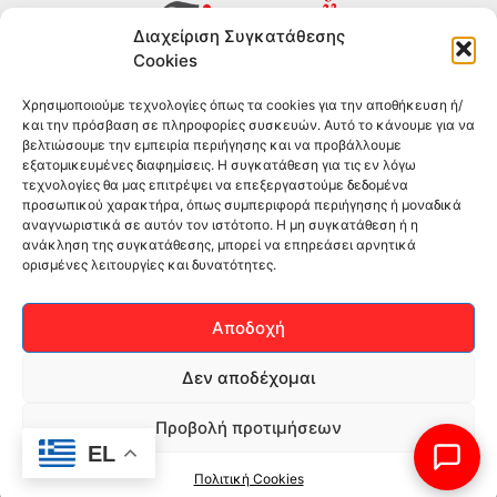
Διαχείριση Συγκατάθεσης
Cookies
Συμπληρώματα διατροφής για αθλητές και όσους
Χρησιμοποιούμε τεχνολογίες όπως τα cookies για την αποθήκευση ή/
θέλουν να βελτιώσουν τη διατροφή και την υγεία τους.
και την πρόσβαση σε πληροφορίες συσκευών. Αυτό το κάνουμε για να
Επώνυμα brands και εμπειρία ετών στο χώρο.
βελτιώσουμε την εμπειρία περιήγησης και να προβάλλουμε
εξατομικευμένες διαφημίσεις. Η συγκατάθεση για τις εν λόγω
τεχνολογίες θα μας επιτρέψει να επεξεργαστούμε δεδομένα
ΠΛΗΡΟΦΟΡΙΕΣ
προσωπικού χαρακτήρα, όπως συμπεριφορά περιήγησης ή μοναδικά
αναγνωριστικά σε αυτόν τον ιστότοπο. Η μη συγκατάθεση ή η
-ΤΗΛ:
2551 181428
ανάκληση της συγκατάθεσης, μπορεί να επηρεάσει αρνητικά
ορισμένες λειτουργίες και δυνατότητες.
–
ΟΡΟΙ & ΠΡΟΣΩΠΙΚΑ ΔΕΔΟΜΕΝΑ
–
ΕΠΙΚΟΙΝΩΝΙΑ
Αποδοχή
SOCIAL MEDIA
Δεν αποδέχομαι
Προβολή προτιμήσεων
EL
Πολιτική Cookies
(c)2026Mediaspot.gr Κατασκευή ιστοσελίδων