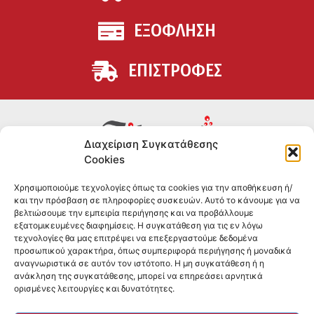
ΕΞΟΦΛΗΣΗ
ΕΠΙΣΤΡΟΦΕΣ
Διαχείριση Συγκατάθεσης
Cookies
Συμπληρώματα διατροφής για αθλητές και όσους
Χρησιμοποιούμε τεχνολογίες όπως τα cookies για την αποθήκευση ή/
θέλουν να βελτιώσουν τη διατροφή και την υγεία τους.
και την πρόσβαση σε πληροφορίες συσκευών. Αυτό το κάνουμε για να
Επώνυμα brands και εμπειρία ετών στο χώρο.
βελτιώσουμε την εμπειρία περιήγησης και να προβάλλουμε
εξατομικευμένες διαφημίσεις. Η συγκατάθεση για τις εν λόγω
τεχνολογίες θα μας επιτρέψει να επεξεργαστούμε δεδομένα
ΠΛΗΡΟΦΟΡΙΕΣ
προσωπικού χαρακτήρα, όπως συμπεριφορά περιήγησης ή μοναδικά
αναγνωριστικά σε αυτόν τον ιστότοπο. Η μη συγκατάθεση ή η
-ΤΗΛ:
2551 181428
ανάκληση της συγκατάθεσης, μπορεί να επηρεάσει αρνητικά
ορισμένες λειτουργίες και δυνατότητες.
–
ΟΡΟΙ & ΠΡΟΣΩΠΙΚΑ ΔΕΔΟΜΕΝΑ