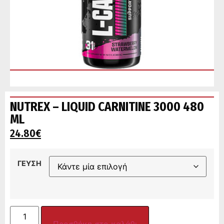
NUTREX – LIQUID CARNITINE 3000 480
ML
24.80
€
ΓΕΥΣΗ