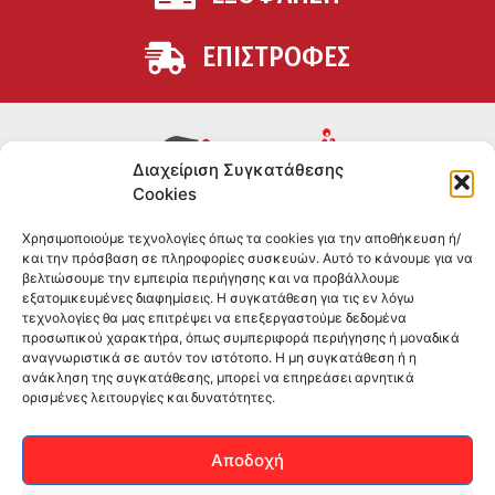
ΕΠΙΣΤΡΟΦΕΣ
Διαχείριση Συγκατάθεσης
Cookies
Συμπληρώματα διατροφής για αθλητές και όσους
Χρησιμοποιούμε τεχνολογίες όπως τα cookies για την αποθήκευση ή/
θέλουν να βελτιώσουν τη διατροφή και την υγεία τους.
και την πρόσβαση σε πληροφορίες συσκευών. Αυτό το κάνουμε για να
Επώνυμα brands και εμπειρία ετών στο χώρο.
βελτιώσουμε την εμπειρία περιήγησης και να προβάλλουμε
εξατομικευμένες διαφημίσεις. Η συγκατάθεση για τις εν λόγω
τεχνολογίες θα μας επιτρέψει να επεξεργαστούμε δεδομένα
ΠΛΗΡΟΦΟΡΙΕΣ
προσωπικού χαρακτήρα, όπως συμπεριφορά περιήγησης ή μοναδικά
αναγνωριστικά σε αυτόν τον ιστότοπο. Η μη συγκατάθεση ή η
-ΤΗΛ:
2551 181428
ανάκληση της συγκατάθεσης, μπορεί να επηρεάσει αρνητικά
ορισμένες λειτουργίες και δυνατότητες.
–
ΟΡΟΙ & ΠΡΟΣΩΠΙΚΑ ΔΕΔΟΜΕΝΑ
–
ΕΠΙΚΟΙΝΩΝΙΑ
Αποδοχή