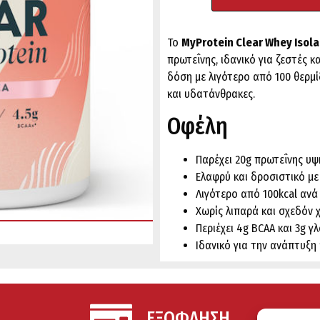
Το
MyProtein Clear Whey Isol
πρωτεΐνης, ιδανικό για ζεστές κ
δόση με λιγότερο από 100 θερμί
και υδατάνθρακες.
Οφέλη
Παρέχει 20g πρωτεΐνης υ
Ελαφρύ και δροσιστικό μ
Λιγότερο από 100kcal ανά
Χωρίς λιπαρά και σχεδόν
Περιέχει 4g BCAA και 3g γ
Ιδανικό για την ανάπτυξη
ΕΞΟΦΛΗΣΗ