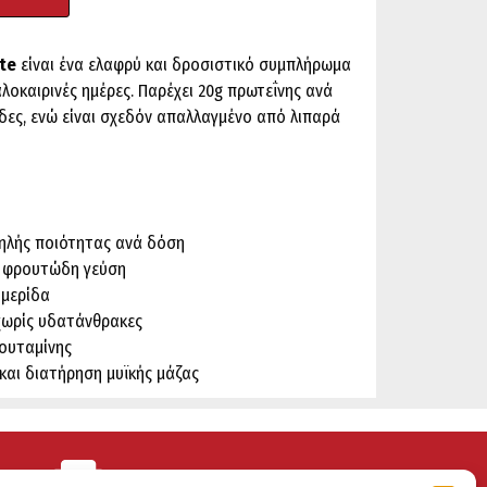
ate
είναι ένα ελαφρύ και δροσιστικό συμπλήρωμα
αλοκαιρινές ημέρες. Παρέχει 20g πρωτεΐνης ανά
δες, ενώ είναι σχεδόν απαλλαγμένο από λιπαρά
ψηλής ποιότητας ανά δόση
ε φρουτώδη γεύση
 μερίδα
 χωρίς υδατάνθρακες
λουταμίνης
 και διατήρηση μυϊκής μάζας
ΕΠΙΣΤΡΟΦΕΣ