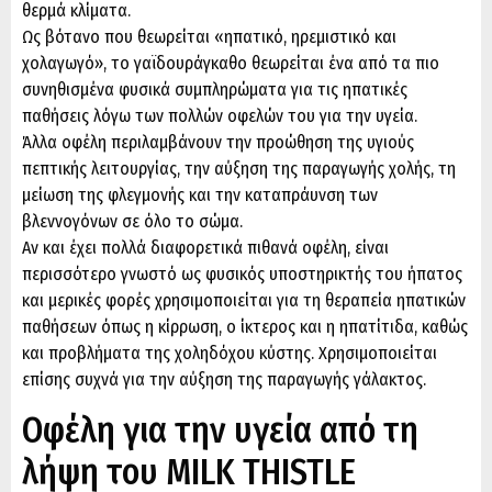
θερμά κλίματα.
Ως βότανο που θεωρείται «ηπατικό, ηρεμιστικό και
χολαγωγό», το γαϊδουράγκαθο θεωρείται ένα από τα πιο
συνηθισμένα φυσικά συμπληρώματα για τις ηπατικές
παθήσεις λόγω των πολλών οφελών του για την υγεία.
Άλλα οφέλη περιλαμβάνουν την προώθηση της υγιούς
πεπτικής λειτουργίας, την αύξηση της παραγωγής χολής, τη
μείωση της φλεγμονής και την καταπράυνση των
βλεννογόνων σε όλο το σώμα.
Αν και έχει πολλά διαφορετικά πιθανά οφέλη, είναι
περισσότερο γνωστό ως φυσικός υποστηρικτής του ήπατος
και μερικές φορές χρησιμοποιείται για τη θεραπεία ηπατικών
παθήσεων όπως η κίρρωση, ο ίκτερος και η ηπατίτιδα, καθώς
και προβλήματα της χοληδόχου κύστης. Χρησιμοποιείται
επίσης συχνά για την αύξηση της παραγωγής γάλακτος.
Οφέλη για την υγεία από τη
λήψη του MILK THISTLE