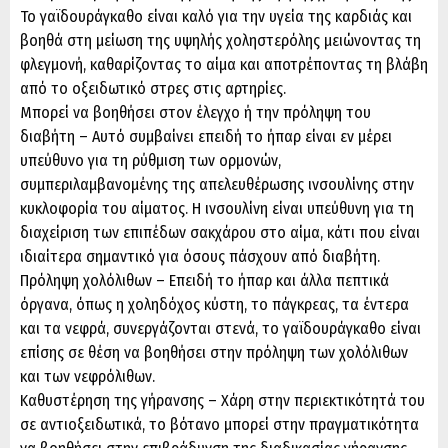
Το γαϊδουράγκαθο είναι καλό για την υγεία της καρδιάς και
βοηθά στη μείωση της υψηλής χοληστερόλης μειώνοντας τη
φλεγμονή, καθαρίζοντας το αίμα και αποτρέποντας τη βλάβη
από το οξειδωτικό στρες στις αρτηρίες.
Μπορεί να βοηθήσει στον έλεγχο ή την πρόληψη του
διαβήτη – Αυτό συμβαίνει επειδή το ήπαρ είναι εν μέρει
υπεύθυνο για τη ρύθμιση των ορμονών,
συμπεριλαμβανομένης της απελευθέρωσης ινσουλίνης στην
κυκλοφορία του αίματος. Η ινσουλίνη είναι υπεύθυνη για τη
διαχείριση των επιπέδων σακχάρου στο αίμα, κάτι που είναι
ιδιαίτερα σημαντικό για όσους πάσχουν από διαβήτη.
Πρόληψη χολόλιθων – Επειδή το ήπαρ και άλλα πεπτικά
όργανα, όπως η χοληδόχος κύστη, το πάγκρεας, τα έντερα
και τα νεφρά, συνεργάζονται στενά, το γαϊδουράγκαθο είναι
επίσης σε θέση να βοηθήσει στην πρόληψη των χολόλιθων
και των νεφρόλιθων.
Καθυστέρηση της γήρανσης – Χάρη στην περιεκτικότητά του
σε αντιοξειδωτικά, το βότανο μπορεί στην πραγματικότητα