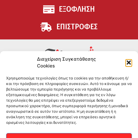
ΕΞΟΦΛΗΣΗ
ΕΠΙΣΤΡΟΦΕΣ
Διαχείριση Συγκατάθεσης
Cookies
Συμπληρώματα διατροφής για αθλητές και όσους
Χρησιμοποιούμε τεχνολογίες όπως τα cookies για την αποθήκευση ή/
θέλουν να βελτιώσουν τη διατροφή και την υγεία τους.
και την πρόσβαση σε πληροφορίες συσκευών. Αυτό το κάνουμε για να
Επώνυμα brands και εμπειρία ετών στο χώρο.
βελτιώσουμε την εμπειρία περιήγησης και να προβάλλουμε
εξατομικευμένες διαφημίσεις. Η συγκατάθεση για τις εν λόγω
τεχνολογίες θα μας επιτρέψει να επεξεργαστούμε δεδομένα
ΠΛΗΡΟΦΟΡΙΕΣ
προσωπικού χαρακτήρα, όπως συμπεριφορά περιήγησης ή μοναδικά
αναγνωριστικά σε αυτόν τον ιστότοπο. Η μη συγκατάθεση ή η
-ΤΗΛ:
2551 181428
ανάκληση της συγκατάθεσης, μπορεί να επηρεάσει αρνητικά
ορισμένες λειτουργίες και δυνατότητες.
–
ΟΡΟΙ & ΠΡΟΣΩΠΙΚΑ ΔΕΔΟΜΕΝΑ
–
ΕΠΙΚΟΙΝΩΝΙΑ