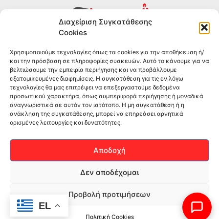
Διαχείριση Συγκατάθεσης
Cookies
Συμπληρώματα διατροφής για αθλητές και όσους
Χρησιμοποιούμε τεχνολογίες όπως τα cookies για την αποθήκευση ή/
θέλουν να βελτιώσουν τη διατροφή και την υγεία τους.
και την πρόσβαση σε πληροφορίες συσκευών. Αυτό το κάνουμε για να
Επώνυμα brands και εμπειρία ετών στο χώρο.
βελτιώσουμε την εμπειρία περιήγησης και να προβάλλουμε
εξατομικευμένες διαφημίσεις. Η συγκατάθεση για τις εν λόγω
τεχνολογίες θα μας επιτρέψει να επεξεργαστούμε δεδομένα
ΠΛΗΡΟΦΟΡΙΕΣ
προσωπικού χαρακτήρα, όπως συμπεριφορά περιήγησης ή μοναδικά
αναγνωριστικά σε αυτόν τον ιστότοπο. Η μη συγκατάθεση ή η
-ΤΗΛ:
2551 181428
ανάκληση της συγκατάθεσης, μπορεί να επηρεάσει αρνητικά
ορισμένες λειτουργίες και δυνατότητες.
–
ΟΡΟΙ & ΠΡΟΣΩΠΙΚΑ ΔΕΔΟΜΕΝΑ
–
ΕΠΙΚΟΙΝΩΝΙΑ
Αποδοχή
SOCIAL MEDIA
Δεν αποδέχομαι
Προβολή προτιμήσεων
EL
Πολιτική Cookies