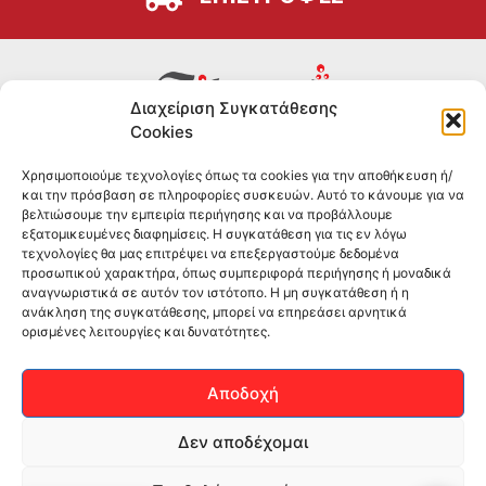
Διαχείριση Συγκατάθεσης
Cookies
Συμπληρώματα διατροφής για αθλητές και όσους
Χρησιμοποιούμε τεχνολογίες όπως τα cookies για την αποθήκευση ή/
θέλουν να βελτιώσουν τη διατροφή και την υγεία τους.
και την πρόσβαση σε πληροφορίες συσκευών. Αυτό το κάνουμε για να
Επώνυμα brands και εμπειρία ετών στο χώρο.
βελτιώσουμε την εμπειρία περιήγησης και να προβάλλουμε
εξατομικευμένες διαφημίσεις. Η συγκατάθεση για τις εν λόγω
τεχνολογίες θα μας επιτρέψει να επεξεργαστούμε δεδομένα
ΠΛΗΡΟΦΟΡΙΕΣ
προσωπικού χαρακτήρα, όπως συμπεριφορά περιήγησης ή μοναδικά
αναγνωριστικά σε αυτόν τον ιστότοπο. Η μη συγκατάθεση ή η
-ΤΗΛ:
2551 181428
ανάκληση της συγκατάθεσης, μπορεί να επηρεάσει αρνητικά
ορισμένες λειτουργίες και δυνατότητες.
–
ΟΡΟΙ & ΠΡΟΣΩΠΙΚΑ ΔΕΔΟΜΕΝΑ
–
ΕΠΙΚΟΙΝΩΝΙΑ
Αποδοχή
SOCIAL MEDIA
Δεν αποδέχομαι