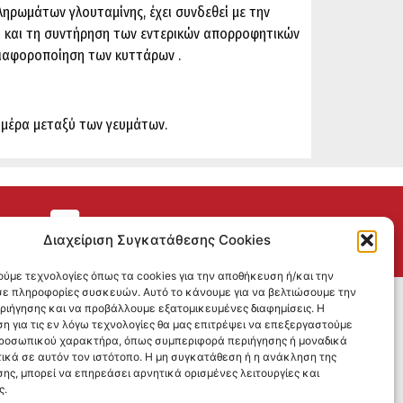
ηρωμάτων γλουταμίνης, έχει συνδεθεί με την
ία και τη συντήρηση των εντερικών απορροφητικών
διαφοροποίηση των κυττάρων .
ημέρα μεταξύ των γευμάτων.
ΕΠΙΣΤΡΟΦΕΣ
Διαχείριση Συγκατάθεσης Cookies
ούμε τεχνολογίες όπως τα cookies για την αποθήκευση ή/και την
ε πληροφορίες συσκευών. Αυτό το κάνουμε για να βελτιώσουμε την
SOCIAL MEDIA
εριήγησης και να προβάλλουμε εξατομικευμένες διαφημίσεις. Η
η για τις εν λόγω τεχνολογίες θα μας επιτρέψει να επεξεργαστούμε
ροσωπικού χαρακτήρα, όπως συμπεριφορά περιήγησης ή μοναδικά
ικά σε αυτόν τον ιστότοπο. Η μη συγκατάθεση ή η ανάκληση της
ης, μπορεί να επηρεάσει αρνητικά ορισμένες λειτουργίες και
ς.