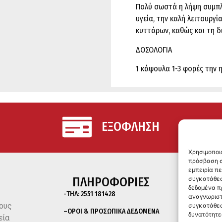
Πολύ σωστά η λήψη συμπλ
υγεία, την καλή λειτουργ
κυττάρων, καθώς και τη 
ΔΟΣΟΛΟΓΙΑ
1 κάψουλα 1-3 φορές την 
ΕΞΟΦΛΗΣΗ
Χρησιμοποι
πρόσβαση σ
εμπειρία π
ΠΛΗΡΟΦΟΡΙΕΣ
συγκατάθεσ
δεδομένα π
-ΤΗΛ:
2551 181428
αναγνωριστ
ους
συγκατάθεσ
–
ΟΡΟΙ & ΠΡΟΣΩΠΙΚΑ ΔΕΔΟΜΕΝΑ
δυνατότητε
εία