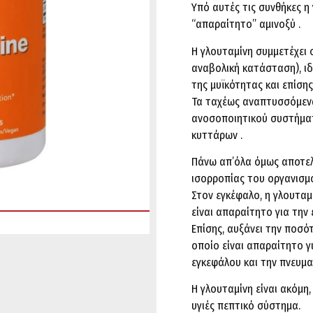
Υπό αυτές τις συνθήκες η
“απαραίτητο” αμινοξύ .
Η γλουταμίνη συμμετέχει 
αναβολική κατάσταση), ιδ
της μυϊκότητας και επίσ
Τα ταχέως αναπτυσσόμενα
ανοσοποιητικού συστήματ
κυττάρων .
Πάνω απ’όλα όμως αποτελ
ισορροπίας του οργανισμ
Στον εγκέφαλο, η γλουταμ
είναι απαραίτητο για την 
Επίσης, αυξάνει την ποσό
οποίο είναι απαραίτητο γ
εγκεφάλου και την πνευμα
Η γλουταμίνη είναι ακόμη,
υγιές πεπτικό σύστημα.