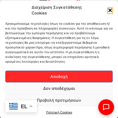
Διαχείριση Συγκατάθεσης
Cookies
Συμπληρώματα διατροφής για αθλητές και όσους
Χρησιμοποιούμε τεχνολογίες όπως τα cookies για την αποθήκευση ή/
θέλουν να βελτιώσουν τη διατροφή και την υγεία τους.
και την πρόσβαση σε πληροφορίες συσκευών. Αυτό το κάνουμε για να
Επώνυμα brands και εμπειρία ετών στο χώρο.
βελτιώσουμε την εμπειρία περιήγησης και να προβάλλουμε
εξατομικευμένες διαφημίσεις. Η συγκατάθεση για τις εν λόγω
τεχνολογίες θα μας επιτρέψει να επεξεργαστούμε δεδομένα
ΠΛΗΡΟΦΟΡΙΕΣ
προσωπικού χαρακτήρα, όπως συμπεριφορά περιήγησης ή μοναδικά
αναγνωριστικά σε αυτόν τον ιστότοπο. Η μη συγκατάθεση ή η
-ΤΗΛ:
2551 181428
ανάκληση της συγκατάθεσης, μπορεί να επηρεάσει αρνητικά
ορισμένες λειτουργίες και δυνατότητες.
–
ΟΡΟΙ & ΠΡΟΣΩΠΙΚΑ ΔΕΔΟΜΕΝΑ
–
ΕΠΙΚΟΙΝΩΝΙΑ
Αποδοχή
SOCIAL MEDIA
Δεν αποδέχομαι
Προβολή προτιμήσεων
EL
Πολιτική Cookies
(c)2026Mediaspot.gr Κατασκευή ιστοσελίδων