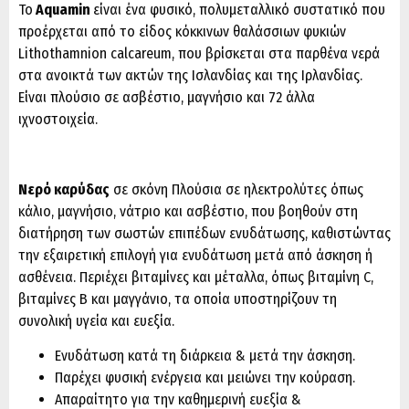
Το
Aquamin
είναι ένα φυσικό, πολυμεταλλικό συστατικό που
προέρχεται από το είδος κόκκινων θαλάσσιων φυκιών
Lithothamnion calcareum, που βρίσκεται στα παρθένα νερά
στα ανοικτά των ακτών της Ισλανδίας και της Ιρλανδίας.
Είναι πλούσιο σε ασβέστιο, μαγνήσιο και 72 άλλα
ιχνοστοιχεία.
Νερό καρύδας
σε σκόνη Πλούσια σε ηλεκτρολύτες όπως
κάλιο, μαγνήσιο, νάτριο και ασβέστιο, που βοηθούν στη
διατήρηση των σωστών επιπέδων ενυδάτωσης, καθιστώντας
την εξαιρετική επιλογή για ενυδάτωση μετά από άσκηση ή
ασθένεια. Περιέχει βιταμίνες και μέταλλα, όπως βιταμίνη C,
βιταμίνες Β και μαγγάνιο, τα οποία υποστηρίζουν τη
συνολική υγεία και ευεξία.
Ενυδάτωση κατά τη διάρκεια & μετά την άσκηση.
Παρέχει φυσική ενέργεια και μειώνει την κούραση.
Απαραίτητο για την καθημερινή ευεξία &