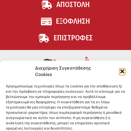
ΑΠΟΣΤΟΛΗ
ΕΞΟΦΛΗΣΗ
ΕΠΙΣΤΡΟΦΕΣ
Διαχείριση Συγκατάθεσης
Cookies
Συμπληρώματα διατροφής για αθλητές και όσους
Χρησιμοποιούμε τεχνολογίες όπως τα cookies για την αποθήκευση ή/
θέλουν να βελτιώσουν τη διατροφή και την υγεία τους.
και την πρόσβαση σε πληροφορίες συσκευών. Αυτό το κάνουμε για να
Επώνυμα brands και εμπειρία ετών στο χώρο.
βελτιώσουμε την εμπειρία περιήγησης και να προβάλλουμε
εξατομικευμένες διαφημίσεις. Η συγκατάθεση για τις εν λόγω
τεχνολογίες θα μας επιτρέψει να επεξεργαστούμε δεδομένα
ΠΛΗΡΟΦΟΡΙΕΣ
προσωπικού χαρακτήρα, όπως συμπεριφορά περιήγησης ή μοναδικά
αναγνωριστικά σε αυτόν τον ιστότοπο. Η μη συγκατάθεση ή η
-ΤΗΛ:
2551 181428
ανάκληση της συγκατάθεσης, μπορεί να επηρεάσει αρνητικά
ορισμένες λειτουργίες και δυνατότητες.
–
ΟΡΟΙ & ΠΡΟΣΩΠΙΚΑ ΔΕΔΟΜΕΝΑ