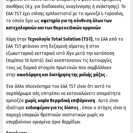
συνθήκες (π.χ. για διαδικασίες αναγέννησης ή ανάκτησης). Το
EAA-TST έχει επίσης εμπλουτιστεί με το αμινοξύ L-τυροσίνη,
το οποίο δρα ως
αφετηρία για τη σύνθεση όλων των
κατεχολαμινών και των θυρεοειδικών ορμονών
.
Χάρη στην
Τεχνολογία Total Solution (TST),
τα EAA από το
EAA TST φτάνουν στη δεξαμενή αίματος ή στον
εξωκυτταρικό κυτταρικό ιστό λίγο μετά την κατάποση
(περίπου 10 λεπτά). Εκεί αναπτύσσουν τις λειτουργίες
τους ως δομικά στοιχεία πρωτεϊνών που συμβάλλουν
στην
οικοδόμηση και διατήρηση της μυϊκής μάζας .
Ένα άλλο πλεονέκτημα του EAA TST είναι ότι αυτό το
συμπλήρωμα σάς επιτρέπει να καταναλώνετε απαραίτητα
αμινοξέα
χωρίς καμία θερμιδική επιβάρυνση
. Αυτό είναι
ιδιαίτερα
ενδιαφέρον για τις δίαιτες
, όπου ο στόχος είναι η
παροχή επαρκών θρεπτικών συστατικών χωρίς να
υπερβαίνουν ορισμένα όρια θερμίδων.