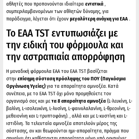
αθλητές που προπονούνται ιδιαίτερα
εντατικά
,
συμπεριλαμβανομένων των αθλητών δύναμης, για
παράδειγμα, λέγεται ότι έχουν
μεγαλύτερη ανάγκη για EAA
.
Το EAA TST εντυπωσιάζει με
την ειδική του φόρμουλα και
την αστραπιαία απορρόφηση
Η μοναδική φόρμουλα EAA του EAA TST βασίζεται
στην
επίσημη σύσταση πρόσληψης του ΠΟΥ (Παγκόσμια
Οργάνωση Υγείας)
για τα απαραίτητα αμινοξέα. Κατά
συνέπεια, με το EAA TST όχι μόνο προμηθεύετε τον
οργανισμό σας και με
τα 8 απαραίτητα αμινοξέα
(L-λευκίνη, L-
βαλίνη, L-ισολευκίνη, L-λυσίνη, L-φαινυλαλανίνη, L-θρεονίνη, L-
μεθειονίνη και L-τρυπτοφάνη). , αλλά και με L-κυστίνη και L-
ιστιδίνη. Τα τελευταία αμινοξέα αποτελούν μέρος της
σύστασης, αν και θεωρούνται ημι-απαραίτητα, πράγμα που
σημαίνει ότι καθίστανται απαραίτητα μόνο υπό ορισμένες