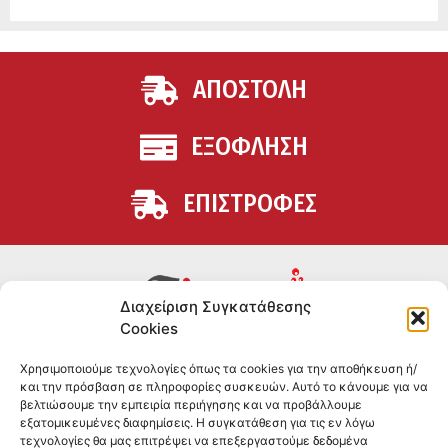
ΑΠΟΣΤΟΛΗ
ΕΞΟΦΛΗΣΗ
ΕΠΙΣΤΡΟΦΕΣ
Διαχείριση Συγκατάθεσης
Cookies
Συμπληρώματα διατροφής για αθλητές και όσους
Χρησιμοποιούμε τεχνολογίες όπως τα cookies για την αποθήκευση ή/
θέλουν να βελτιώσουν τη διατροφή και την υγεία τους.
και την πρόσβαση σε πληροφορίες συσκευών. Αυτό το κάνουμε για να
Επώνυμα brands και εμπειρία ετών στο χώρο.
βελτιώσουμε την εμπειρία περιήγησης και να προβάλλουμε
εξατομικευμένες διαφημίσεις. Η συγκατάθεση για τις εν λόγω
τεχνολογίες θα μας επιτρέψει να επεξεργαστούμε δεδομένα