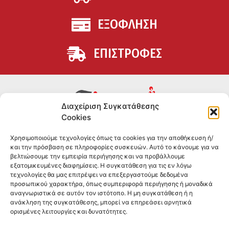
ΕΞΟΦΛΗΣΗ
ΕΠΙΣΤΡΟΦΕΣ
Διαχείριση Συγκατάθεσης
Cookies
Συμπληρώματα διατροφής για αθλητές και όσους
Χρησιμοποιούμε τεχνολογίες όπως τα cookies για την αποθήκευση ή/
θέλουν να βελτιώσουν τη διατροφή και την υγεία τους.
και την πρόσβαση σε πληροφορίες συσκευών. Αυτό το κάνουμε για να
Επώνυμα brands και εμπειρία ετών στο χώρο.
βελτιώσουμε την εμπειρία περιήγησης και να προβάλλουμε
εξατομικευμένες διαφημίσεις. Η συγκατάθεση για τις εν λόγω
τεχνολογίες θα μας επιτρέψει να επεξεργαστούμε δεδομένα
ΠΛΗΡΟΦΟΡΙΕΣ
προσωπικού χαρακτήρα, όπως συμπεριφορά περιήγησης ή μοναδικά
αναγνωριστικά σε αυτόν τον ιστότοπο. Η μη συγκατάθεση ή η
-ΤΗΛ:
2551 181428
ανάκληση της συγκατάθεσης, μπορεί να επηρεάσει αρνητικά
ορισμένες λειτουργίες και δυνατότητες.
–
ΟΡΟΙ & ΠΡΟΣΩΠΙΚΑ ΔΕΔΟΜΕΝΑ