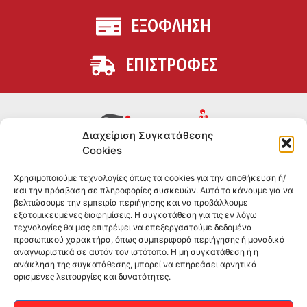
ΕΞΟΦΛΗΣΗ
ΕΠΙΣΤΡΟΦΕΣ
Διαχείριση Συγκατάθεσης
Cookies
Συμπληρώματα διατροφής για αθλητές και όσους
Χρησιμοποιούμε τεχνολογίες όπως τα cookies για την αποθήκευση ή/
θέλουν να βελτιώσουν τη διατροφή και την υγεία τους.
και την πρόσβαση σε πληροφορίες συσκευών. Αυτό το κάνουμε για να
Επώνυμα brands και εμπειρία ετών στο χώρο.
βελτιώσουμε την εμπειρία περιήγησης και να προβάλλουμε
εξατομικευμένες διαφημίσεις. Η συγκατάθεση για τις εν λόγω
τεχνολογίες θα μας επιτρέψει να επεξεργαστούμε δεδομένα
ΠΛΗΡΟΦΟΡΙΕΣ
προσωπικού χαρακτήρα, όπως συμπεριφορά περιήγησης ή μοναδικά
αναγνωριστικά σε αυτόν τον ιστότοπο. Η μη συγκατάθεση ή η
-ΤΗΛ:
2551 181428
ανάκληση της συγκατάθεσης, μπορεί να επηρεάσει αρνητικά
ορισμένες λειτουργίες και δυνατότητες.
–
ΟΡΟΙ & ΠΡΟΣΩΠΙΚΑ ΔΕΔΟΜΕΝΑ
–
ΕΠΙΚΟΙΝΩΝΙΑ