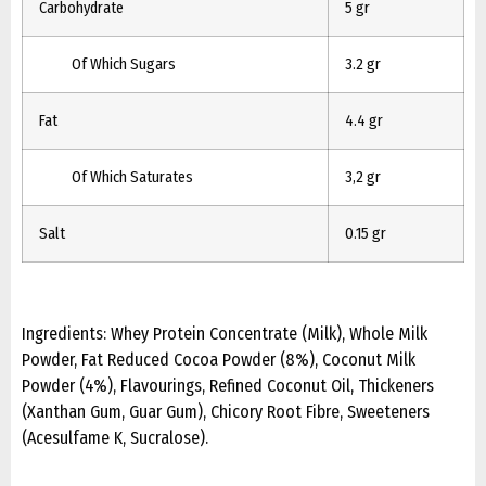
Carbohydrate
5 gr
Of Which Sugars
3.2 gr
Fat
4.4 gr
Of Which Saturates
3,2 gr
Salt
0.15 gr
Ingredients: Whey Protein Concentrate (Milk), Whole Milk
Powder, Fat Reduced Cocoa Powder (8%), Coconut Milk
Powder (4%), Flavourings, Refined Coconut Oil, Thickeners
(Xanthan Gum, Guar Gum), Chicory Root Fibre, Sweeteners
(Acesulfame K, Sucralose).