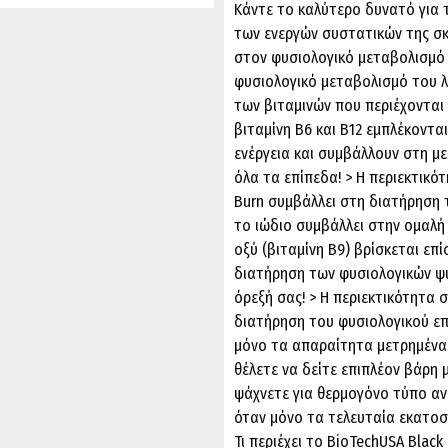
Κάντε το καλύτερο δυνατό για 
των ενεργών συστατικών της σκ
στον φυσιολογικό μεταβολισμό 
φυσιολογικό μεταβολισμό του λ
των βιταμινών που περιέχονται 
βιταμίνη Β6 και Β12 εμπλέκοντ
ενέργεια και συμβάλλουν στη μ
όλα τα επίπεδα! > Η περιεκτικό
Burn συμβάλλει στη διατήρηση τ
το ιώδιο συμβάλλει στην ομαλή
οξύ (βιταμίνη Β9) βρίσκεται επ
διατήρηση των φυσιολογικών ψυ
όρεξή σας! > Η περιεκτικότητα 
διατήρηση του φυσιολογικού επ
μόνο τα απαραίτητα μετρημένα 
θέλετε να δείτε επιπλέον βάρη 
ψάχνετε για θερμογόνο τύπο α
όταν μόνο τα τελευταία εκατο
Τι περιέχει το BioTechUSA Black 