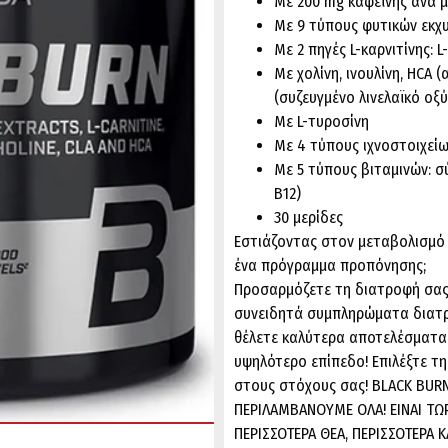
Με 200 mg καφεΐνης ανά 
Με 9 τύπους φυτικών εκχ
Με 2 πηγές L-καρνιτίνης: L
Με χολίνη, ινουλίνη, HCA 
(συζευγμένο λινελαϊκό οξύ
Με L-τυροσίνη
Με 4 τύπους ιχνοστοιχείω
Με 5 τύπους βιταμινών: σύ
Β12)
30 μερίδες
Εστιάζοντας στον μεταβολισμό
ένα πρόγραμμα προπόνησης;
Προσαρμόζετε τη διατροφή σας 
συνειδητά συμπληρώματα διατρο
θέλετε καλύτερα αποτελέσματα;
υψηλότερο επίπεδο! Επιλέξτε τ
στους στόχους σας! BLACK BUR
ΠΕΡΙΛΑΜΒΑΝΟΥΜΕ ΟΛΑ! ΕΙΝΑΙ ΤΩΡ
ΠΕΡΙΣΣΟΤΕΡΑ ΘΕΑ, ΠΕΡΙΣΣΟΤΕΡΑ