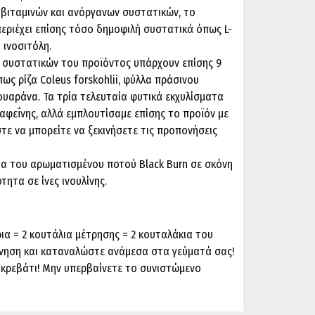
βιταμινών και ανόργανων συστατικών, το
περιέχει επίσης τόσο δημοφιλή συστατικά όπως L-
ή ινοσιτόλη.
συστατικών του προϊόντος υπάρχουν επίσης 9
ως ρίζα Coleus forskohlii, φύλλα πράσινου
ουαράνα. Τα τρία τελευταία φυτικά εκχυλίσματα
αφεΐνης, αλλά εμπλουτίσαμε επίσης το προϊόν με
τε να μπορείτε να ξεκινήσετε τις προπονήσεις
α του αρωματισμένου ποτού Black Burn σε σκόνη
τητα σε ίνες ινουλίνης.
ια = 2 κουτάλια μέτρησης = 2 κουταλάκια του
κίνηση και καταναλώστε ανάμεσα στα γεύματά σας!
κρεβάτι! Μην υπερβαίνετε το συνιστώμενο