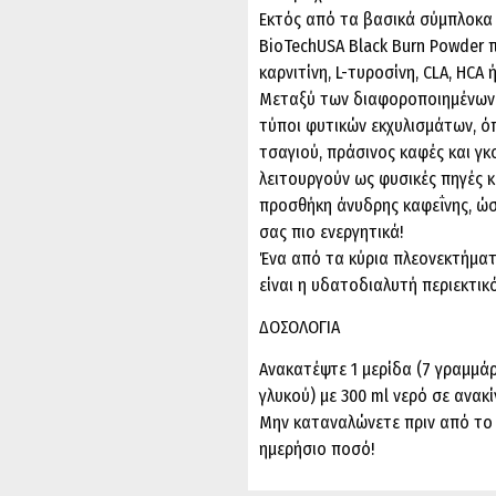
Εκτός από τα βασικά σύμπλοκα 
BioTechUSA Black Burn Powder 
καρνιτίνη, L-τυροσίνη, CLA, HCA 
Μεταξύ των διαφοροποιημένων 
τύποι φυτικών εκχυλισμάτων, όπ
τσαγιού, πράσινος καφές και γκ
λειτουργούν ως φυσικές πηγές κ
προσθήκη άνυδρης καφεΐνης, ώσ
σας πιο ενεργητικά!
Ένα από τα κύρια πλεονεκτήματ
είναι η υδατοδιαλυτή περιεκτικό
ΔΟΣΟΛΟΓΙΑ
Ανακατέψτε 1 μερίδα (7 γραμμάρ
γλυκού) με 300 ml νερό σε ανα
Μην καταναλώνετε πριν από το 
ημερήσιο ποσό!