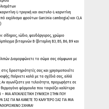
μερίδα
υλισμάτων
-καρνιτίνη-L-τρυγική και ακετυλο-L-καρνιτίνη
(από εκχύλισμα φρούτων Garcinia cambogia) και CLA
)
ν: σίδηρος, ιώδιο, ψευδάργυρος, χρώμιο
μπλεγμα βιταμινών Β (βιταμίνη Β3, Β5, Β6, Β9 και
 λιπών Διαμορφώνετε το σώμα σας σύμφωνα με
στις δραστηριότητές σας και χρησιμοποιείτε
φής; Παίρνετε καλά με τα σχέδιά σας, αλλά
 Αν αγωνίζεστε για τελειότητα, προχωρήστε σε
η θερμογόνο φόρμουλα που ταιριάζει καλύτερα
N – ΜΙΑ ΑΠΟΚΛΕΙΣΤΙΚΗ ΣΥΝΘΕΣΗ ΣΤΗΝ ΠΟΥ
Α ΣΑΣ ΓΙΑ ΝΑ ΚΑΝΕΤΕ ΤΟ ΚΑΛΥΤΕΡΟ ΣΑΣ ΓΙΑ ΜΙΑ
 ΚΑΘΟΡΙΣΜΕΝΟ ΣΧΗΜΑ!