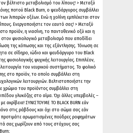
τον βέλτιστο μεταβολισμό του λίπους! > Μεταξύ
όνης ποτού Black Burn, ο ψευδάργυρος συμβάλλει
των λιπαρών οξέων. Ενώ η χολίνη εμπλέκεται στον
ίπους. Ενεργοποιήστε τον εαυτό σας! > Μεταξύ
στο προϊόν, η νιασίνη, το παντοθενικό οξύ και η
αι στον φυσιολογικό μεταβολισμό που αποδίδει
είωση της κόπωσης και της εξάντλησης. Τόνωση σε
τητα σε σίδηρο, ιώδιο και ψευδάργυρο του Black
ης φυσιολογικής ψυχικής λειτουργίας. Επιπλέον,
 λειτουργία του νευρικού συστήματος. Το φολικό
ίσης στο προϊόν, το οποίο συμβάλλει στη
χολογικών λειτουργιών. Βελτιστοποιήστε την
σε χρώμιο του προϊόντος συμβάλλει στη
ιπέδου γλυκόζης στο αίμα. Όχι άλλες υπερβολές –
με ακρίβεια! ΣΥΝΙΣΤΟΥΜΕ TO BLACK BURN εάν
μόνο στις ράβδους και όχι στο σώμα σας εάν
ν προτιμάτε αρωματισμένες πούδρες ροφημάτων
στά σας χωρίζουν από τους στόχους σας
Burn;