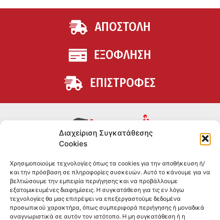
ΑΠΟΣΤΟΛΗ
ΕΞΟΦΛΗΣΗ
ΕΠΙΣΤΡΟΦΕΣ
Διαχείριση Συγκατάθεσης
Cookies
Συμπληρώματα διατροφής για αθλητές και όσους
Χρησιμοποιούμε τεχνολογίες όπως τα cookies για την αποθήκευση ή/
θέλουν να βελτιώσουν τη διατροφή και την υγεία τους.
και την πρόσβαση σε πληροφορίες συσκευών. Αυτό το κάνουμε για να
Επώνυμα brands και εμπειρία ετών στο χώρο.
βελτιώσουμε την εμπειρία περιήγησης και να προβάλλουμε
εξατομικευμένες διαφημίσεις. Η συγκατάθεση για τις εν λόγω
τεχνολογίες θα μας επιτρέψει να επεξεργαστούμε δεδομένα
ΠΛΗΡΟΦΟΡΙΕΣ
προσωπικού χαρακτήρα, όπως συμπεριφορά περιήγησης ή μοναδικά
αναγνωριστικά σε αυτόν τον ιστότοπο. Η μη συγκατάθεση ή η