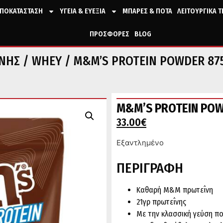
ΠΟΚΑΤΑΣΤΑΣΗ
ΥΓΕΙΑ & ΕΥΕΞΙΑ
ΜΠΑΡΕΣ & ΠΟΤΑ
ΛΕΙΤΟΥΡΓΙΚΑ 
ΠΡΟΣΦΟΡΕΣ
BLOG
ΙΝΗΣ
/
WHEY
/ Μ&Μ’S PROTEIN POWDER 87
Μ&Μ’S PROTEIN PO
33.00
€
Εξαντλημένο
ΠΕΡΙΓΡΑΦΗ
Καθαρή M&M πρωτεΐνη
21γρ πρωτεΐνης
Με την κλασσική γεύση π