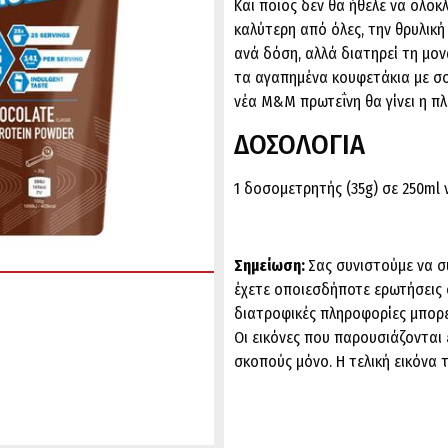
Και ποιος δεν θα ήθελε να ολοκ
καλύτερη από όλες, την θρυλική
ανά δόση, αλλά διατηρεί τη μον
τα αγαπημένα κουφετάκια με σο
νέα M&M πρωτεΐνη θα γίνει η πλ
ΔΟΣΟΛΟΓΙΑ
1 δοσομετρητής (35g) σε 250ml 
Σημείωση:
Σας συνιστούμε να σ
έχετε οποιεσδήποτε ερωτήσεις 
διατροφικές πληροφορίες μπορε
Οι εικόνες που παρουσιάζονται ε
σκοπούς μόνο. Η τελική εικόνα 