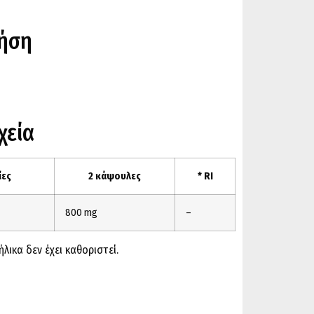
ρήση
χεία
ίες
2 κάψουλες
* RI
800 mg
–
ικα δεν έχει καθοριστεί.