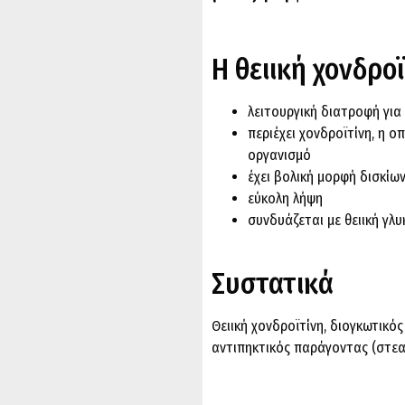
Η θειική χονδρο
λειτουργική διατροφή για
περιέχει χονδροϊτίνη, η 
οργανισμό
έχει βολική μορφή δισκίω
εύκολη λήψη
συνδυάζεται με θειική γλ
Συστατικά
Θειική χονδροϊτίνη, διογκωτικό
αντιπηκτικός παράγοντας (στεατ