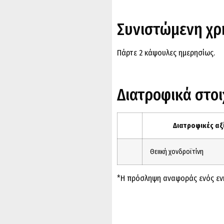
Συνιστώμενη χ
Πάρτε 2 κάψουλες ημερησίως.
Διατροφικά στοι
Διατροφικές αξ
Θειική χονδροϊτίνη
*Η πρόσληψη αναφοράς ενός ενήλ