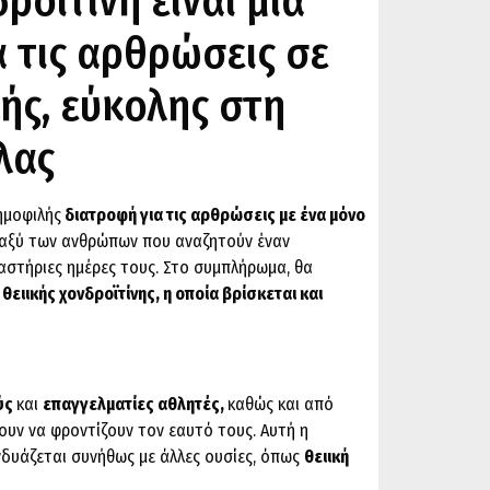
ροϊτίνη είναι μια
 τις αρθρώσεις σε
ής, εύκολης στη
λας
δημοφιλής
διατροφή για τις αρθρώσεις με ένα μόνο
ταξύ των ανθρώπων που αναζητούν έναν
ραστήριες ημέρες τους. Στο συμπλήρωμα, θα
ή
θειικής χονδροϊτίνης, η οποία βρίσκεται και
ύς
και
επαγγελματίες αθλητές,
καθώς και από
υν να φροντίζουν τον εαυτό τους. Αυτή η
νδυάζεται συνήθως με άλλες ουσίες, όπως
θειική