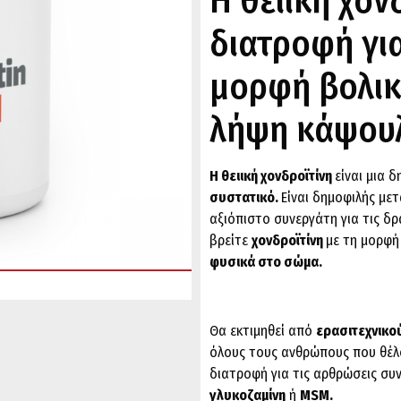
Η θειική χονδ
διατροφή για
μορφή βολικ
λήψη κάψου
Η θειική χονδροϊτίνη
είναι μια 
συστατικό.
Είναι δημοφιλής με
αξιόπιστο συνεργάτη για τις δ
βρείτε
χονδροϊτίνη
με τη μορφ
φυσικά στο σώμα.
Θα εκτιμηθεί από
ερασιτεχνικο
όλους τους ανθρώπους που θέλο
διατροφή για τις αρθρώσεις συ
γλυκοζαμίνη
ή
MSM.