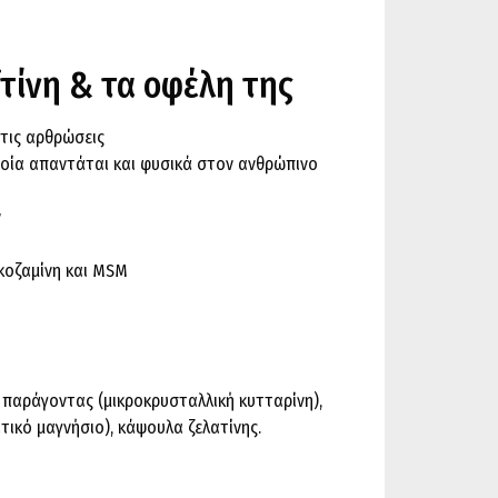
ϊτίνη & τα οφέλη της
 τις αρθρώσεις
οποία απαντάται και φυσικά στον ανθρώπινο
ν
υκοζαμίνη και MSM
ς παράγοντας (μικροκρυσταλλική κυτταρίνη),
ικό μαγνήσιο), κάψουλα ζελατίνης.