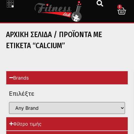
0
ΑΡΧΙΚΉ ΣΕΛΊΔΑ
/ ΠΡΟΪΌΝΤΑ ΜΕ
ΕΤΙΚΈΤΑ “CALCIUM”
Brands
Επιλέξτε
Φίλτρο τιμής