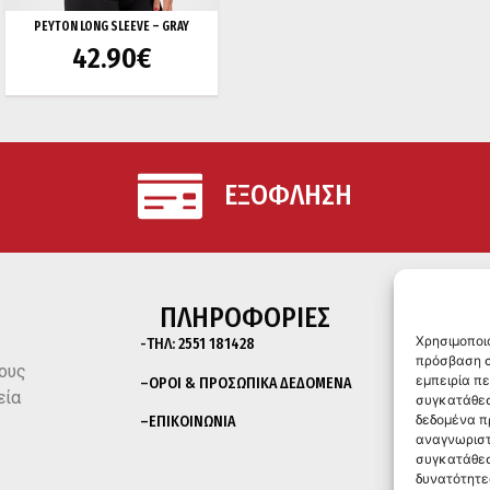
PEYTON LONG SLEEVE – GRAY
42.90
€
ΕΞΟΦΛΗΣΗ
ΠΛΗΡΟΦΟΡΙΕΣ
Χρησιμοποι
-ΤΗΛ:
2551 181428
πρόσβαση σ
ους
εμπειρία π
–
ΟΡΟΙ & ΠΡΟΣΩΠΙΚΑ ΔΕΔΟΜΕΝΑ
εία
συγκατάθεσ
δεδομένα π
–
ΕΠΙΚΟΙΝΩΝΙΑ
αναγνωριστ
συγκατάθεσ
δυνατότητε